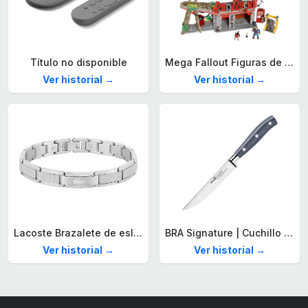
Título no disponible
Mega Fallout Figuras de acción y Juguetes de construcción, Parada de Camiones Red Rocket con 824 Piezas, 2 Personajes articulados y Accesorios, para coleccionistas, HXT00
Ver historial →
Ver historial →
Lacoste Brazalete de eslabón para Hombre Colección STENCIL de Acero inoxidable
BRA Signature | Cuchillo tomatero 120 mm, Acero Inoxidable alemán forjado con Molibdeno Vanadio, Mango Remachado ABS, Diseño Ergonómico, Hoja 1,6 mm espesor
Ver historial →
Ver historial →