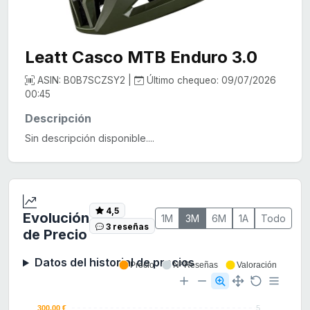
Leatt Casco MTB Enduro 3.0
ASIN: B0B7SCZSY2 |
Último chequeo: 09/07/2026
00:45
Descripción
Sin descripción disponible....
4,5
Evolución
1M
3M
6M
1A
Todo
3 reseñas
de Precio
Datos del historial de precios
Precio
Nº Reseñas
Valoración
300.00 €
5