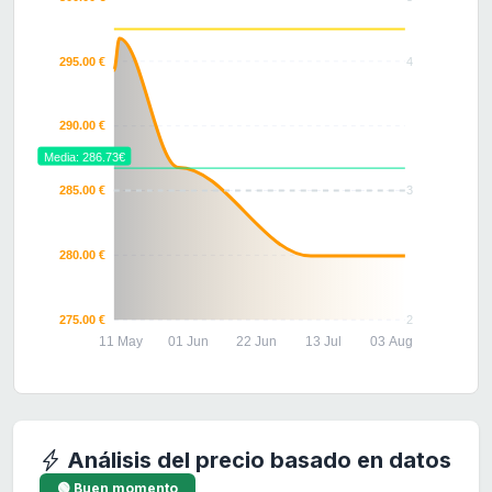
295.00 €
4
290.00 €
Media: 286.73€
285.00 €
3
280.00 €
275.00 €
2
11 May
01 Jun
22 Jun
13 Jul
03 Aug
Análisis del precio basado en datos
🟢 Buen momento