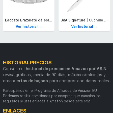
Lacoste Brazalete de eslabón para Hombre Colección STENCIL de Acero inoxidable
BRA Signature | Cuchillo tomatero 120 mm, Acero Inoxidable alemán forjado con Molibdeno Vanadio, Mango Remachado ABS, Diseño Ergonómico, Hoja 1,6 mm espesor
Ver historial →
Ver historial →
HISTORIALPRECIOS
Consulta el
historial de precios en Amazon por ASIN
,
revisa gráficas, media de 90 días, máximos/mínimos y
crea
alertas de bajada
para comprar con datos reales.
Participamos en el Programa de Afiliados de Amazon EU.
Podemos recibir comisiones por compras que cumplan los
requisitos si usas enlaces a Amazon desde este sitio.
ENLACES