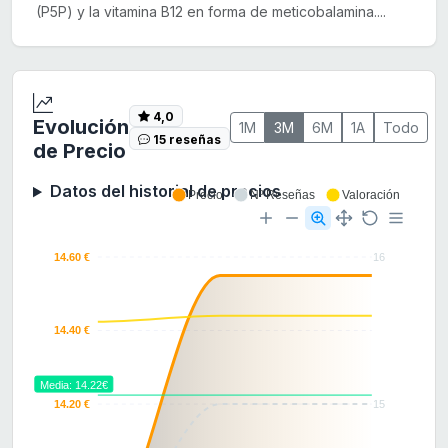
(P5P) y la vitamina B12 en forma de meticobalamina....
4,0
Evolución
1M
3M
6M
1A
Todo
15 reseñas
de Precio
Datos del historial de precios
Precio
Nº Reseñas
Valoración
14.60 €
16
14.40 €
Media: 14.22€
14.20 €
15