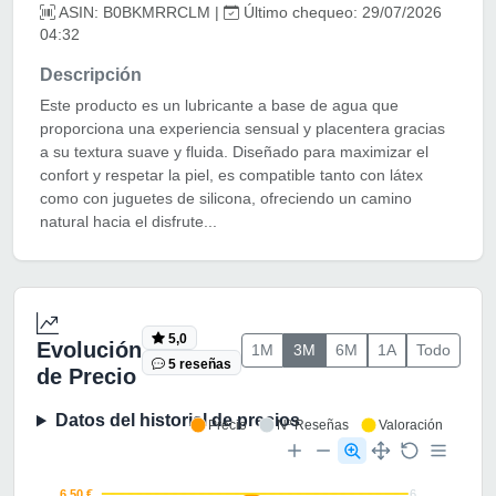
ASIN: B0BKMRRCLM |
Último chequeo: 29/07/2026
04:32
Descripción
Este producto es un lubricante a base de agua que
proporciona una experiencia sensual y placentera gracias
a su textura suave y fluida. Diseñado para maximizar el
confort y respetar la piel, es compatible tanto con látex
como con juguetes de silicona, ofreciendo un camino
natural hacia el disfrute...
5,0
Evolución
1M
3M
6M
1A
Todo
5 reseñas
de Precio
Datos del historial de precios
Precio
Nº Reseñas
Valoración
6.50 €
6