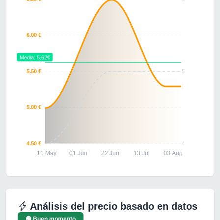
6.00 €
Media: 5.62€
5.50 €
5
5.00 €
4.50 €
4
11 May
01 Jun
22 Jun
13 Jul
03 Aug
Análisis del precio basado en datos
🟢 Buen momento