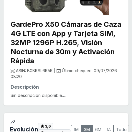
GardePro X50 Cámaras de Caza
4G LTE con App y Tarjeta SIM,
32MP 1296P H.265, Visión
Nocturna de 30m y Activación
Rápida
ASIN: B0BKSL6K5K |
Último chequeo: 09/07/2026
08:20
Descripción
Sin descripción disponible....
3,6
Evolución
1M
3M
6M
1A
Todo