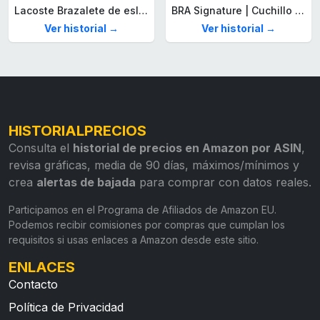
Lacoste Brazalete de eslabón para Hombre Colección STENCIL de Acero inoxidable
BRA Signature | Cuchillo tomatero 120 mm, Acero Inoxidable alemán forjado con Molibdeno Vanadio, Mango Remachado ABS, Diseño Ergonómico, Hoja 1,6 mm espesor
Ver historial →
Ver historial →
HISTORIALPRECIOS
Consulta el
historial de precios en Amazon por ASIN
,
revisa gráficas, media de 90 días, máximos/mínimos y
crea
alertas de bajada
para comprar con datos reales.
Participamos en el Programa de Afiliados de Amazon EU.
Podemos recibir comisiones por compras que cumplan los
requisitos si usas enlaces a Amazon desde este sitio.
ENLACES
Contacto
Política de Privacidad