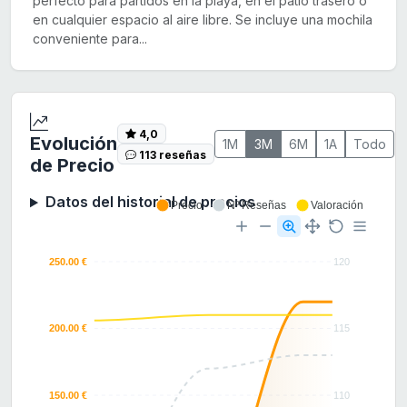
perfecto para partidos en la playa, en el patio trasero o
en cualquier espacio al aire libre. Se incluye una mochila
conveniente para...
4,0
Evolución
1M
3M
6M
1A
Todo
113 reseñas
de Precio
Datos del historial de precios
Precio
Nº Reseñas
Valoración
250.00 €
120
200.00 €
115
150.00 €
110