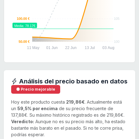
100.00 €
105
Media: 78.17€
50.00 €
100
11 May
01 Jun
22 Jun
13 Jul
03 Aug
Análisis del precio basado en datos
🟡 Precio mejorable
Hoy este producto cuesta
219,86€
. Actualmente está
un
59,5% por encima
de su precio frecuente de
137,88€. Su máximo histórico registrado es de 219,86€.
Veredicto:
Aunque no es su precio más alto, ha estado
bastante más barato en el pasado. Si no te corre prisa,
podrías esperar.