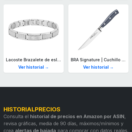
Lacoste Brazalete de eslabón para Hombre Colección STENCIL de Acero inoxidable
BRA Signature | Cuchillo tomatero 120 mm, Acero Inoxidable alemán forjado con Molibdeno Vanadio, Mango Remachado ABS, Diseño Ergonómico, Hoja 1,6 mm espesor
Ver historial →
Ver historial →
HISTORIALPRECIOS
Consulta el
historial de precios en Amazon por ASIN
,
revisa gráficas, media de 90 días, máximos/mínimos y
crea
alertas de bajada
para comprar con datos reales.