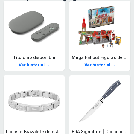
Título no disponible
Mega Fallout Figuras de acción y Juguetes de construcción, Parada de Camiones Red Rocket con 824 Piezas, 2 Personajes articulados y Accesorios, para coleccionistas, HXT00
Ver historial →
Ver historial →
Lacoste Brazalete de eslabón para Hombre Colección STENCIL de Acero inoxidable
BRA Signature | Cuchillo tomatero 120 mm, Acero Inoxidable alemán forjado con Molibdeno Vanadio, Mango Remachado ABS, Diseño Ergonómico, Hoja 1,6 mm espesor