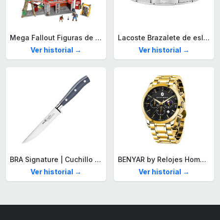
Mega Fallout Figuras de acción y Juguetes de construcción, Parada de Camiones Red Rocket con 824 Piezas, 2 Personajes articulados y Accesorios, para coleccionistas, HXT00
Lacoste Brazalete de eslabón para Hombre Colección STENCIL de Acero inoxidable
Ver historial →
Ver historial →
BRA Signature | Cuchillo tomatero 120 mm, Acero Inoxidable alemán forjado con Molibdeno Vanadio, Mango Remachado ABS, Diseño Ergonómico, Hoja 1,6 mm espesor
BENYAR by Relojes Hombre Analógico Cuarzo Cronografo Impermeable Luminoso Fecha Moda Casual Reloj de Pulsera Elegante Regalo para Hombre
Ver historial →
Ver historial →