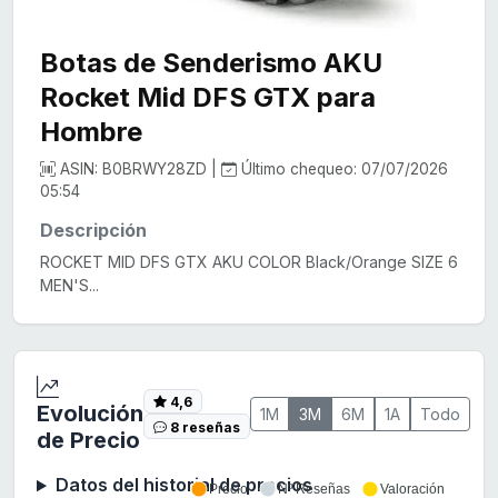
Botas de Senderismo AKU
Rocket Mid DFS GTX para
Hombre
ASIN: B0BRWY28ZD |
Último chequeo: 07/07/2026
05:54
Descripción
ROCKET MID DFS GTX AKU COLOR Black/Orange SIZE 6
MEN'S...
4,6
Evolución
1M
3M
6M
1A
Todo
8 reseñas
de Precio
Datos del historial de precios
Precio
Nº Reseñas
Valoración