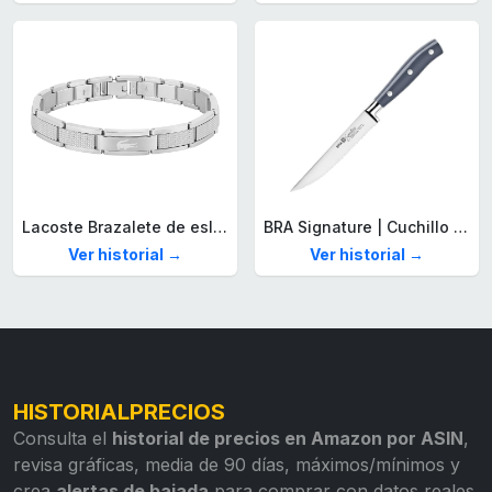
Lacoste Brazalete de eslabón para Hombre Colección STENCIL de Acero inoxidable
BRA Signature | Cuchillo tomatero 120 mm, Acero Inoxidable alemán forjado con Molibdeno Vanadio, Mango Remachado ABS, Diseño Ergonómico, Hoja 1,6 mm espesor
Ver historial →
Ver historial →
HISTORIALPRECIOS
Consulta el
historial de precios en Amazon por ASIN
,
revisa gráficas, media de 90 días, máximos/mínimos y
crea
alertas de bajada
para comprar con datos reales.