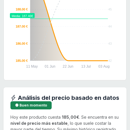
188.00 €
45
Media: 187.46€
187.00 €
44
186.00 €
43
185.00 €
42
11 May
01 Jun
22 Jun
13 Jul
03 Aug
Análisis del precio basado en datos
🟢 Buen momento
Hoy este producto cuesta
185,00€
. Se encuentra en su
nivel de precio más estable
, lo que suele costar la
mayor parte del tiempo. Su máximo histórico registrado