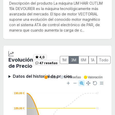
Descripción del producto La máquina LIM HAIR CUTLIM
15k DEVOURER es la máquina tecnológicamente más
avanzada del mercado. El tipo de motor VECTORIAL
supone una evolución del conocido motor magnético
con el sistema ATA de control electrónico de PAR, de
manera que cuando aumenta la carga de c...
4,0
Evolución
1M
3M
6M
1A
Todo
47 reseñas
de Precio
Datos del historial de precios
Precio
Nº Reseñas
Valoración
190.00 €
47
189.00 €
46