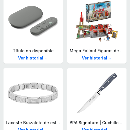
Título no disponible
Mega Fallout Figuras de acción y Juguetes de construcción, Parada de Camiones Red Rocket con 824 Piezas, 2 Personajes articulados y Accesorios, para coleccionistas, HXT00
Ver historial →
Ver historial →
Lacoste Brazalete de eslabón para Hombre Colección STENCIL de Acero inoxidable
BRA Signature | Cuchillo tomatero 120 mm, Acero Inoxidable alemán forjado con Molibdeno Vanadio, Mango Remachado ABS, Diseño Ergonómico, Hoja 1,6 mm espesor
Ver historial →
Ver historial →