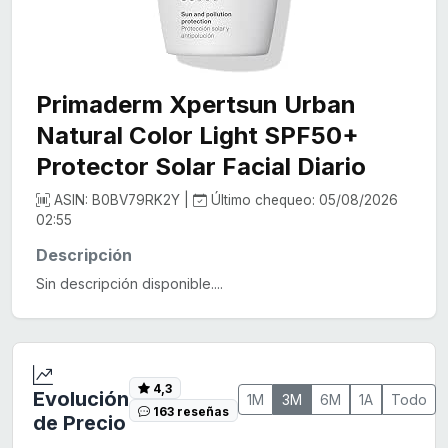
Primaderm Xpertsun Urban
Natural Color Light SPF50+
Protector Solar Facial Diario
ASIN: B0BV79RK2Y |
Último chequeo: 05/08/2026
02:55
Descripción
Sin descripción disponible....
4,3
Evolución
1M
3M
6M
1A
Todo
163 reseñas
de Precio