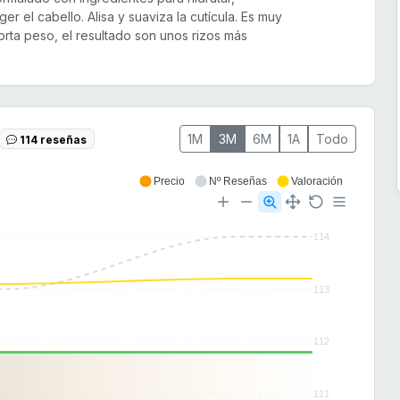
ger el cabello. Alisa y suaviza la cutícula. Es muy
orta peso, el resultado son unos rizos más
1M
3M
6M
1A
Todo
114 reseñas
Precio
Nº Reseñas
Valoración
114
113
112
111