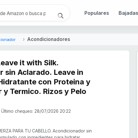
Populares
Bajada
Acondicionadores
cionador
ave it with Silk.
 sin Aclarado. Leave in
idratante con Proteina y
r y Termico. Rizos y Pelo
Último chequeo: 28/07/2026 20:22
ERZA PARA TU CABELLO. Acondicionador sin
rmulado con ingredientes para hidratar,