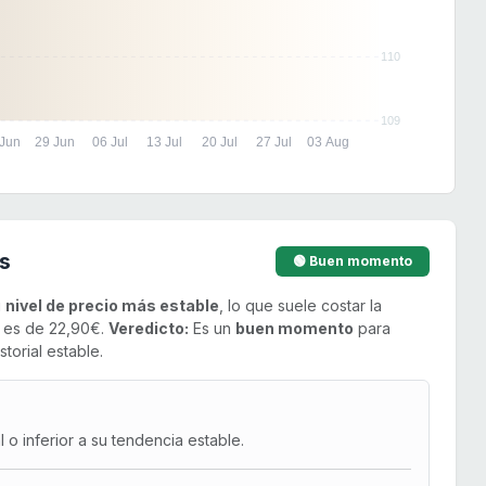
110
109
 Jun
29 Jun
06 Jul
13 Jul
20 Jul
27 Jul
03 Aug
s
🟢 Buen momento
u
nivel de precio más estable
, lo que suele costar la
o es de 22,90€.
Veredicto:
Es un
buen momento
para
torial estable.
o inferior a su tendencia estable.