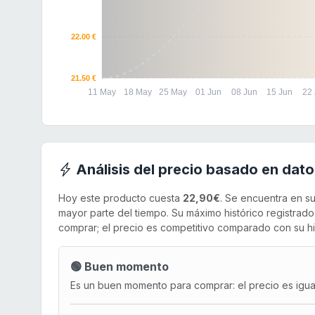
22.00 €
21.50 €
11 May
18 May
25 May
01 Jun
08 Jun
15 Jun
22
Análisis del precio basado en dato
Hoy este producto cuesta
22,90€
. Se encuentra en s
mayor parte del tiempo. Su máximo histórico registrad
comprar; el precio es competitivo comparado con su his
🟢 Buen momento
Es un buen momento para comprar: el precio es igual 