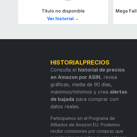
Título no disponible
Ver historial →
HISTORIALPRECIOS
Consulta el
historial de precios
en Amazon por ASIN
, revisa
gráficas, media de 90 días,
máximos/mínimos y crea
alertas
de bajada
para comprar con
datos reales.
Participamos en el Programa de
Afiliados de Amazon EU. Podemos
recibir comisiones por compras que