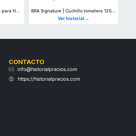
Lacoste Brazalete de eslabón para Hombre Colección STENCIL de Acero inoxidable
BRA Signature | Cuchillo tomatero 120 mm, Acero Inoxidable alemán forjado con Molibdeno Vanadio, Mango Remachado ABS, Diseño Ergonómico, Hoja 1,6 mm espesor
Ver historial →
CONTACTO
info@historialprecios.com
https://historialprecios.com