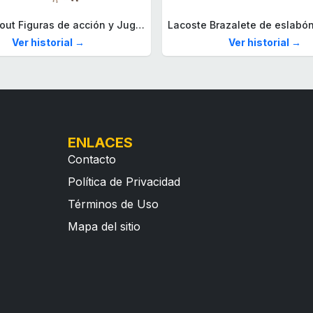
Mega Fallout Figuras de acción y Juguetes de construcción, Parada de Camiones Red Rocket con 824 Piezas, 2 Personajes articulados y Accesorios, para coleccionistas, HXT00
Ver historial →
Ver historial →
ENLACES
Contacto
Política de Privacidad
Términos de Uso
Mapa del sitio