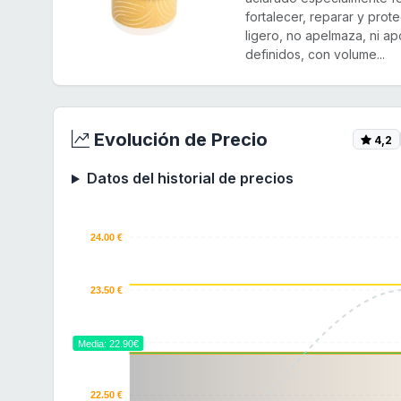
fortalecer, reparar y prote
ligero, no apelmaza, ni ap
definidos, con volume...
Evolución de Precio
4,2
Datos del historial de precios
24.00 €
23.50 €
23.00 €
Media: 22.90€
22.50 €