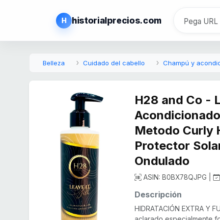
historialprecios.com
H
Belleza
Cuidado del cabello
Champú y acondi
H28 and Co - Le
Acondicionador
Metodo Curly H
Protector Sola
Ondulado
ASIN: B0BX78QJPG |
Descripción
HIDRATACIÓN EXTRA Y FU
aclarado especialmente fo