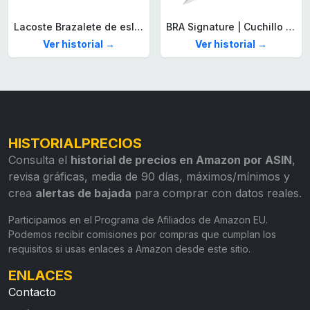
Lacoste Brazalete de eslabón para Hombre Colección STENCIL de Acero inoxidable
BRA Signature | Cuchillo tomatero 120 mm, Acero Inoxidable alemán forjado con Molibdeno Vanadio, Mango Remachado ABS, Diseño Ergonómico, Hoja 1,6 mm espesor
Ver historial →
Ver historial →
HISTORIALPRECIOS
Consulta el
historial de precios en Amazon por ASIN
,
revisa gráficas, media de 90 días, máximos/mínimos y
crea
alertas de bajada
para comprar con datos reales.
Participamos en el Programa de Afiliados de Amazon EU.
Podemos recibir comisiones por compras que cumplan los
requisitos si usas enlaces a Amazon desde este sitio.
ENLACES
Contacto