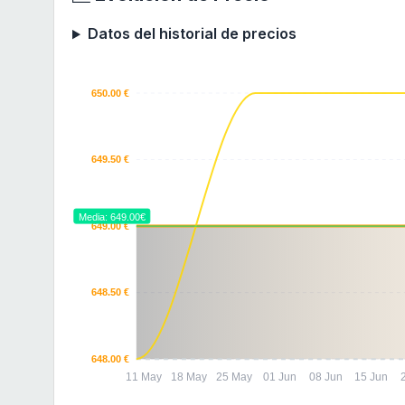
Datos del historial de precios
650.00 €
649.50 €
Media: 649.00€
649.00 €
648.50 €
648.00 €
11 May
18 May
25 May
01 Jun
08 Jun
15 Jun