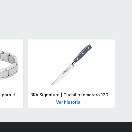
Lacoste Brazalete de eslabón para Hombre Colección STENCIL de Acero inoxidable
BRA Signature | Cuchillo tomatero 120 mm, Acero Inoxidable alemán forjado con Molibdeno Vanadio, Mango Remachado ABS, Diseño Ergonómico, Hoja 1,6 mm espesor
Ver historial →