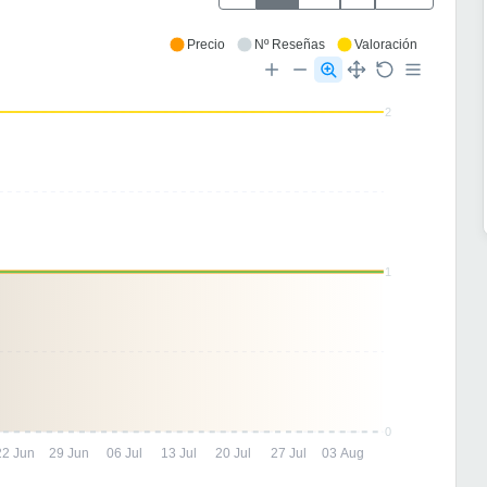
Precio
Nº Reseñas
Valoración
2
1
0
22 Jun
29 Jun
06 Jul
13 Jul
20 Jul
27 Jul
03 Aug