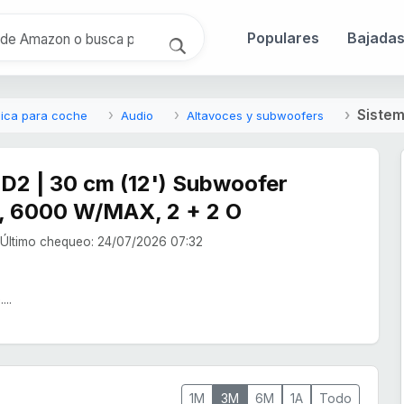
Populares
Bajada
Sistem
nica para coche
Audio
Altavoces y subwoofers
D2 | 30 cm (12') Subwoofer
, 6000 W/MAX, 2 + 2 O
Último chequeo: 24/07/2026 07:32
...
1M
3M
6M
1A
Todo