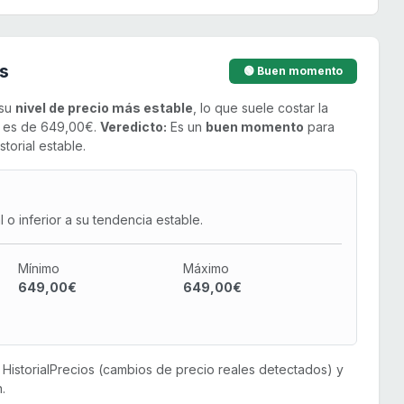
s
🟢 Buen momento
 su
nivel de precio más estable
, lo que suele costar la
do es de 649,00€.
Veredicto:
Es un
buen momento
para
torial estable.
o inferior a su tendencia estable.
Mínimo
Máximo
649,00€
649,00€
or HistorialPrecios (cambios de precio reales detectados) y
.