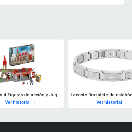
Mega Fallout Figuras de acción y Juguetes de construcción, Parada de Camiones Red Rocket con 824 Piezas, 2 Personajes articulados y Accesorios, para coleccionistas, HXT00
Ver historial →
Ver historial →