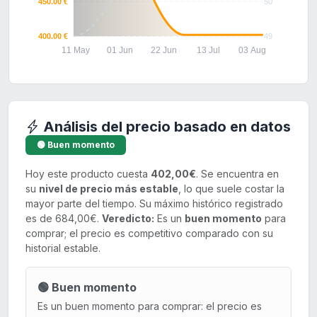
450.00 €
50
400.00 €
49
11 May
01 Jun
22 Jun
13 Jul
03 Aug
Análisis del precio basado en datos
🟢 Buen momento
Hoy este producto cuesta
402,00€
. Se encuentra en
su
nivel de precio más estable
, lo que suele costar la
mayor parte del tiempo. Su máximo histórico registrado
es de 684,00€.
Veredicto:
Es un
buen momento
para
comprar; el precio es competitivo comparado con su
historial estable.
🟢 Buen momento
Es un buen momento para comprar: el precio es