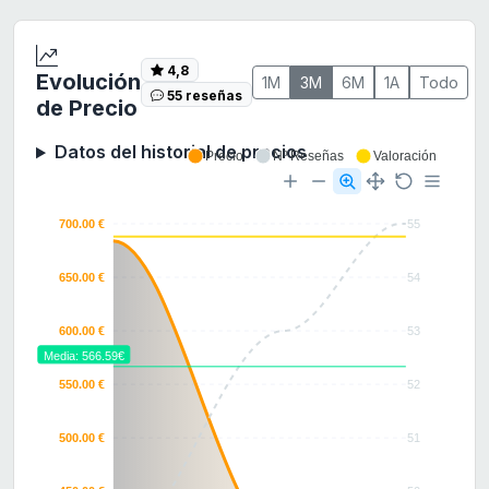
4,8
Evolución
1M
3M
6M
1A
Todo
55 reseñas
de Precio
Datos del historial de precios
Precio
Nº Reseñas
Valoración
700.00 €
55
650.00 €
54
600.00 €
53
Media: 566.59€
550.00 €
52
500.00 €
51