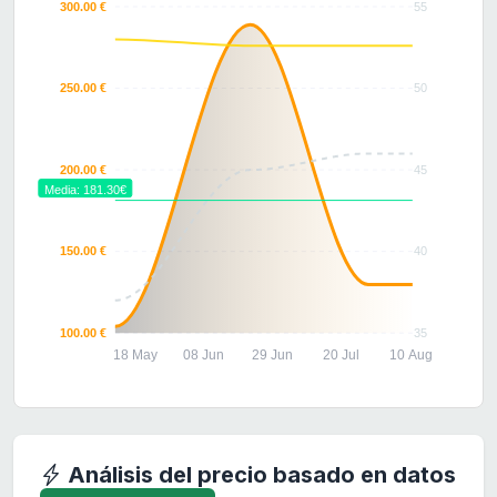
300.00 €
55
250.00 €
50
200.00 €
45
Media: 181.30€
150.00 €
40
100.00 €
35
18 May
08 Jun
29 Jun
20 Jul
10 Aug
Análisis del precio basado en datos