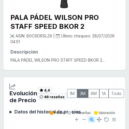
PALA PÁDEL WILSON PRO
STAFF SPEED BKOR 2
ASIN: B0C6DRSL29 |
Último chequeo: 28/07/2026
04:51
Descripción
PALA PÁDEL WILSON PRO STAFF SPEED BKOR 2...
4,4
Evolución
1M
3M
6M
1A
Todo
46 reseñas
de Precio
Datos del historial de precios
Precio
Nº Reseñas
Valoración