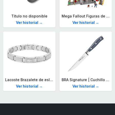
Título no disponible
Mega Fallout Figuras de acción y Juguetes de construcción, Parada de Camiones Red Rocket con 824 Piezas, 2 Personajes articulados y Accesorios, para coleccionistas, HXT00
Ver historial →
Ver historial →
Lacoste Brazalete de eslabón para Hombre Colección STENCIL de Acero inoxidable
BRA Signature | Cuchillo tomatero 120 mm, Acero Inoxidable alemán forjado con Molibdeno Vanadio, Mango Remachado ABS, Diseño Ergonómico, Hoja 1,6 mm espesor
Ver historial →
Ver historial →