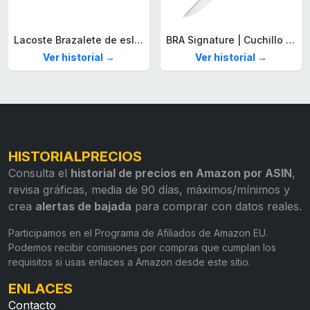
Lacoste Brazalete de eslabón para Hombre Colección STENCIL de Acero inoxidable
BRA Signature | Cuchillo tomatero 120 mm, Acero Inoxidable alemán forjado con Molibdeno Vanadio, Mango Remachado ABS, Diseño Ergonómico, Hoja 1,6 mm espesor
Ver historial →
Ver historial →
HISTORIALPRECIOS
Consulta el
historial de precios en Amazon por ASIN
,
revisa gráficas, media de 90 días, máximos/mínimos y
crea
alertas de bajada
para comprar con datos reales.
Participamos en el Programa de Afiliados de Amazon EU.
Podemos recibir comisiones por compras que cumplan los
requisitos si usas enlaces a Amazon desde este sitio.
ENLACES
Contacto