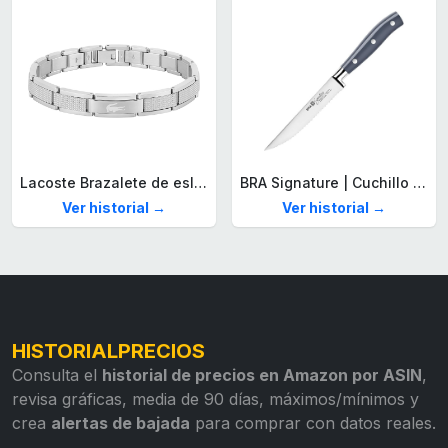
Lacoste Brazalete de eslabón para Hombre Colección STENCIL de Acero inoxidable
BRA Signature | Cuchillo tomatero 120 mm, Acero Inoxidable alemán forjado con Molibdeno Vanadio, Mango Remachado ABS, Diseño Ergonómico, Hoja 1,6 mm espesor
Ver historial →
Ver historial →
HISTORIALPRECIOS
Consulta el
historial de precios en Amazon por ASIN
,
revisa gráficas, media de 90 días, máximos/mínimos y
crea
alertas de bajada
para comprar con datos reales.