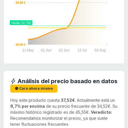
34.00 €
1
Media: 31.79€
32.00 €
30.00 €
0
11 May
01 Jun
22 Jun
13 Jul
03 Aug
Análisis del precio basado en datos
🔴 Caro ahora mismo
Hoy este producto cuesta
37,52€
. Actualmente está un
8,7% por encima
de su precio frecuente de 34,52€. Su
máximo histórico registrado es de 45,55€.
Veredicto:
Recomendamos monitorizar el precio, ya que suele
tener fluctuaciones frecuentes.