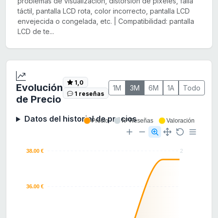
problemas de visualización, distorsión de píxeles, falla
táctil, pantalla LCD rota, color incorrecto, pantalla LCD
envejecida o congelada, etc. | Compatibilidad: pantalla
LCD de te...
1,0
Evolución
1M
3M
6M
1A
Todo
1 reseñas
de Precio
Datos del historial de precios
Precio
Nº Reseñas
Valoración
38.00 €
2
36.00 €