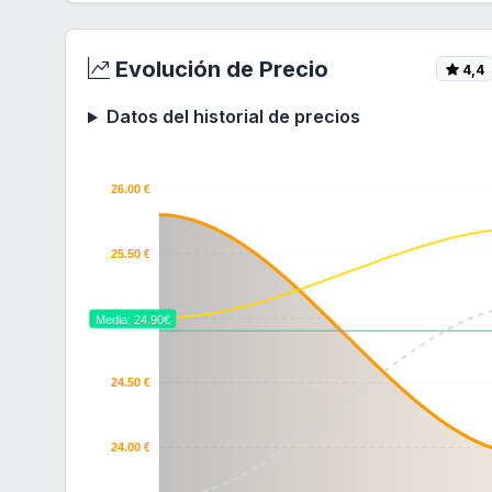
Evolución de Precio
4,4
Datos del historial de precios
26.00 €
25.50 €
25.00 €
Media: 24.90€
24.50 €
24.00 €