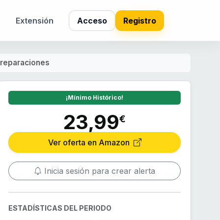
s
Extensión
Acceso
Registro
 reparaciones
¡Mínimo Histórico!
23,99
€
Ver oferta en Amazon
Inicia sesión para crear alerta
ESTADÍSTICAS DEL PERIODO