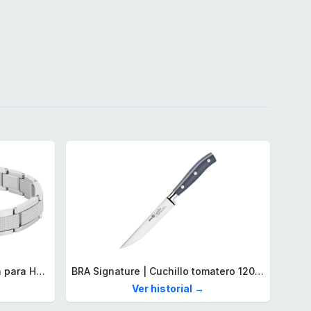
Lacoste Brazalete de eslabón para Hombre Colección STENCIL de Acero inoxidable
BRA Signature | Cuchillo tomatero 120 mm, Acero Inoxidable alemán forjado con Molibdeno Vanadio, Mango Remachado ABS, Diseño Ergonómico, Hoja 1,6 mm espesor
Ver historial →