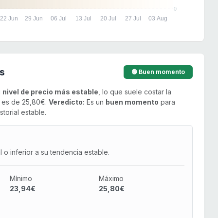
0
22 Jun
29 Jun
06 Jul
13 Jul
20 Jul
27 Jul
03 Aug
s
🟢 Buen momento
u
nivel de precio más estable
, lo que suele costar la
o es de 25,80€.
Veredicto:
Es un
buen momento
para
torial estable.
o inferior a su tendencia estable.
Mínimo
Máximo
23,94€
25,80€