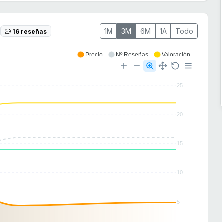
1M
3M
6M
1A
Todo
16 reseñas
Precio
Nº Reseñas
Valoración
25
20
15
10
5