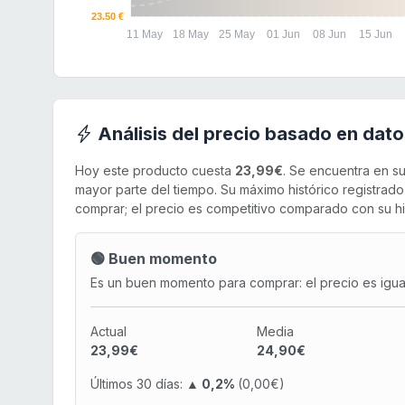
23.50 €
11 May
18 May
25 May
01 Jun
08 Jun
15 Jun
Análisis del precio basado en dato
Hoy este producto cuesta
23,99€
. Se encuentra en s
mayor parte del tiempo. Su máximo histórico registrad
comprar; el precio es competitivo comparado con su his
🟢 Buen momento
Es un buen momento para comprar: el precio es igual 
Actual
Media
23,99€
24,90€
Últimos 30 días:
▲ 0,2%
(0,00€)