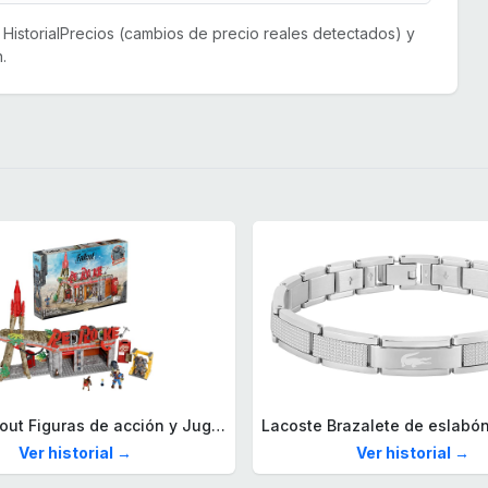
or HistorialPrecios (cambios de precio reales detectados) y
.
Mega Fallout Figuras de acción y Juguetes de construcción, Parada de Camiones Red Rocket con 824 Piezas, 2 Personajes articulados y Accesorios, para coleccionistas, HXT00
Ver historial →
Ver historial →