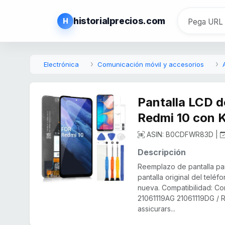
historialprecios.com
H
Electrónica
Comunicación móvil y accesorios
Pantalla LCD d
Redmi 10 con K
ASIN: B0CDFWR83D |
Descripción
Reemplazo de pantalla par
pantalla original del tel
nueva. Compatibilidad: Co
21061119AG 21061119DG / Re
assicurars...