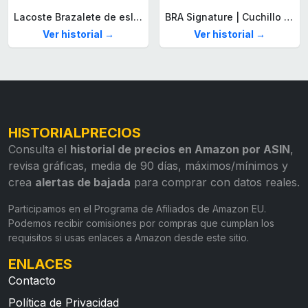
Lacoste Brazalete de eslabón para Hombre Colección STENCIL de Acero inoxidable
BRA Signature | Cuchillo tomatero 120 mm, Acero Inoxidable alemán forjado con Molibdeno Vanadio, Mango Remachado ABS, Diseño Ergonómico, Hoja 1,6 mm espesor
Ver historial →
Ver historial →
HISTORIALPRECIOS
Consulta el
historial de precios en Amazon por ASIN
,
revisa gráficas, media de 90 días, máximos/mínimos y
crea
alertas de bajada
para comprar con datos reales.
Participamos en el Programa de Afiliados de Amazon EU.
Podemos recibir comisiones por compras que cumplan los
requisitos si usas enlaces a Amazon desde este sitio.
ENLACES
Contacto
Política de Privacidad