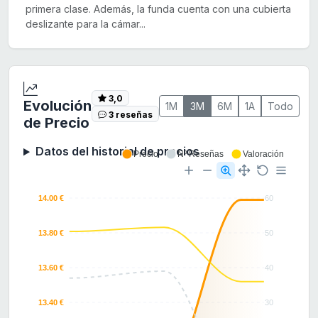
primera clase. Además, la funda cuenta con una cubierta
deslizante para la cámar...
3,0
Evolución
1M
3M
6M
1A
Todo
3 reseñas
de Precio
Datos del historial de precios
Precio
Nº Reseñas
Valoración
14.00 €
60
13.80 €
50
13.60 €
40
13.40 €
30