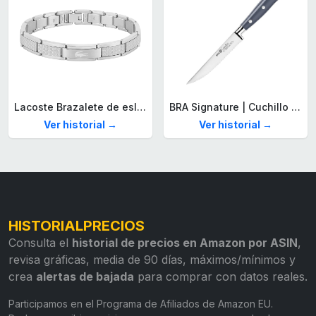
Lacoste Brazalete de eslabón para Hombre Colección STENCIL de Acero inoxidable
BRA Signature | Cuchillo tomatero 120 mm, Acero Inoxidable alemán forjado con Molibdeno Vanadio, Mango Remachado ABS, Diseño Ergonómico, Hoja 1,6 mm espesor
Ver historial →
Ver historial →
HISTORIALPRECIOS
Consulta el
historial de precios en Amazon por ASIN
,
revisa gráficas, media de 90 días, máximos/mínimos y
crea
alertas de bajada
para comprar con datos reales.
Participamos en el Programa de Afiliados de Amazon EU.