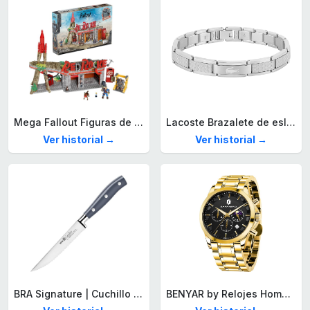
Mega Fallout Figuras de acción y Juguetes de construcción, Parada de Camiones Red Rocket con 824 Piezas, 2 Personajes articulados y Accesorios, para coleccionistas, HXT00
Lacoste Brazalete de eslabón para Hombre Colección STENCIL de Acero inoxidable
Ver historial →
Ver historial →
BRA Signature | Cuchillo tomatero 120 mm, Acero Inoxidable alemán forjado con Molibdeno Vanadio, Mango Remachado ABS, Diseño Ergonómico, Hoja 1,6 mm espesor
BENYAR by Relojes Hombre Analógico Cuarzo Cronografo Impermeable Luminoso Fecha Moda Casual Reloj de Pulsera Elegante Regalo para Hombre