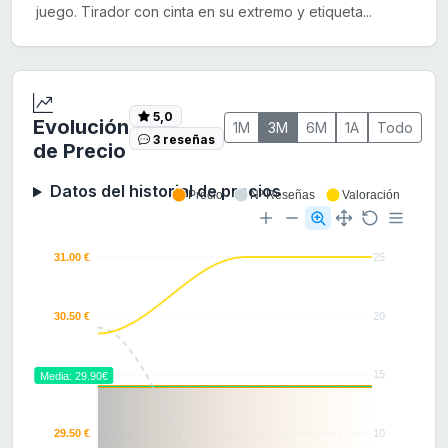
juego. Tirador con cinta en su extremo y etiqueta...
5,0
Evolución
1M
3M
6M
1A
Todo
3 reseñas
de Precio
Datos del historial de precios
Precio
Nº Reseñas
Valoración
31.00 €
25
30.50 €
20
30.00 €
15
Media: 29.90€
29.50 €
10