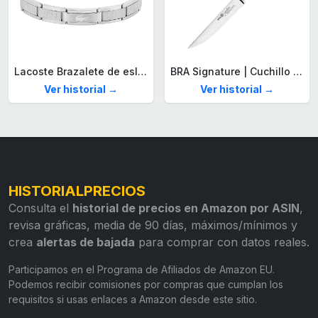
Lacoste Brazalete de eslabón para Hombre Colección STENCIL de Acero inoxidable
BRA Signature | Cuchillo tomatero 120 mm, Acero Inoxidable alemán forjado con Molibdeno Vanadio, Mango Remachado ABS, Diseño Ergonómico, Hoja 1,6 mm espesor
Ver historial →
Ver historial →
HISTORIALPRECIOS
Consulta el
historial de precios en Amazon por ASIN
,
revisa gráficas, media de 90 días, máximos/mínimos y
crea
alertas de bajada
para comprar con datos reales.
Participamos en el Programa de Afiliados de Amazon EU.
Podemos recibir comisiones por compras que cumplan los
requisitos si usas enlaces a Amazon desde este sitio.