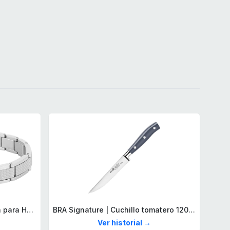
Lacoste Brazalete de eslabón para Hombre Colección STENCIL de Acero inoxidable
BRA Signature | Cuchillo tomatero 120 mm, Acero Inoxidable alemán forjado con Molibdeno Vanadio, Mango Remachado ABS, Diseño Ergonómico, Hoja 1,6 mm espesor
Ver historial →