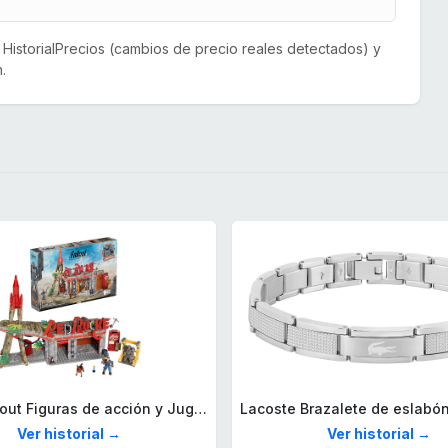
or HistorialPrecios (cambios de precio reales detectados) y
.
Mega Fallout Figuras de acción y Juguetes de construcción, Parada de Camiones Red Rocket con 824 Piezas, 2 Personajes articulados y Accesorios, para coleccionistas, HXT00
Ver historial →
Ver historial →