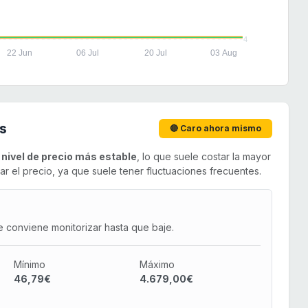
4
22 Jun
06 Jul
20 Jul
03 Aug
s
🔴 Caro ahora mismo
u
nivel de precio más estable
, lo que suele costar la mayor
el precio, ya que suele tener fluctuaciones frecuentes.
e conviene monitorizar hasta que baje.
Mínimo
Máximo
46,79€
4.679,00€