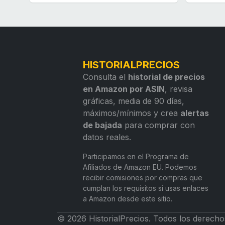
HISTORIALPRECIOS
Consulta el
historial de precios
en Amazon por ASIN
, revisa
gráficas, media de 90 días,
máximos/mínimos y crea
alertas
de bajada
para comprar con
datos reales.
Participamos en el Programa de
Afiliados de Amazon EU. Podemos
recibir comisiones por compras que
cumplan los requisitos si usas enlaces
a Amazon desde este sitio.
© 2026 HistorialPrecios. Todos los derecho