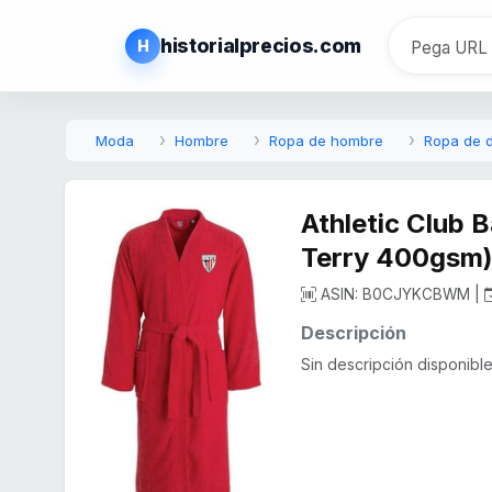
historialprecios.com
H
Moda
Hombre
Ropa de hombre
Ropa de d
Athletic Club 
Terry 400gsm
ASIN: B0CJYKCBWM |
Descripción
Sin descripción disponible.