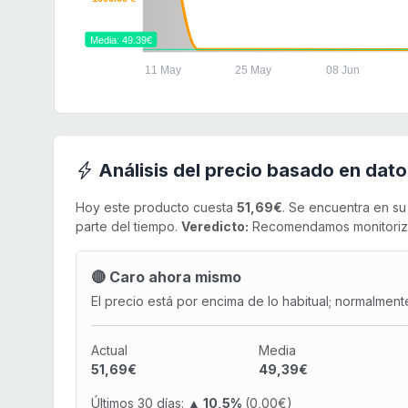
Media: 49.39€
11 May
25 May
08 Jun
Análisis del precio basado en dato
Hoy este producto cuesta
51,69€
. Se encuentra en s
parte del tiempo.
Veredicto:
Recomendamos monitorizar 
🔴 Caro ahora mismo
El precio está por encima de lo habitual; normalment
Actual
Media
51,69€
49,39€
Últimos 30 días:
▲ 10,5%
(0,00€)