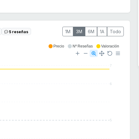
1M
3M
6M
1A
Todo
5 reseñas
Precio
Nº Reseñas
Valoración
7
6
5