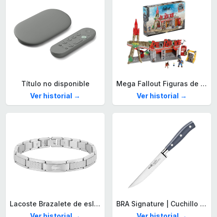
Título no disponible
Mega Fallout Figuras de acción y Juguetes de construcción, Parada de Camiones Red Rocket con 824 Piezas, 2 Personajes articulados y Accesorios, para coleccionistas, HXT00
Ver historial →
Ver historial →
Lacoste Brazalete de eslabón para Hombre Colección STENCIL de Acero inoxidable
BRA Signature | Cuchillo tomatero 120 mm, Acero Inoxidable alemán forjado con Molibdeno Vanadio, Mango Remachado ABS, Diseño Ergonómico, Hoja 1,6 mm espesor
Ver historial →
Ver historial →