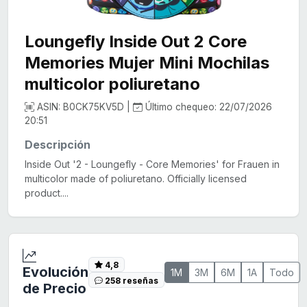
Loungefly Inside Out 2 Core
Memories Mujer Mini Mochilas
multicolor poliuretano
ASIN: B0CK75KV5D |
Último chequeo: 22/07/2026
20:51
Descripción
Inside Out '2 - Loungefly - Core Memories' for Frauen in
multicolor made of poliuretano. Officially licensed
product....
4,8
Evolución
1M
3M
6M
1A
Todo
258 reseñas
de Precio