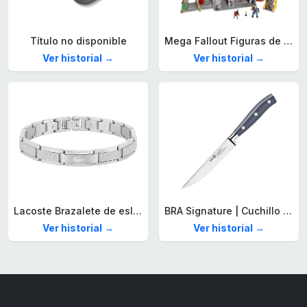
Título no disponible
Mega Fallout Figuras de acción y Juguetes de construcción, Parada de Camiones Red Rocket con 824 Piezas, 2 Personajes articulados y Accesorios, para coleccionistas, HXT00
Ver historial →
Ver historial →
Lacoste Brazalete de eslabón para Hombre Colección STENCIL de Acero inoxidable
BRA Signature | Cuchillo tomatero 120 mm, Acero Inoxidable alemán forjado con Molibdeno Vanadio, Mango Remachado ABS, Diseño Ergonómico, Hoja 1,6 mm espesor
Ver historial →
Ver historial →