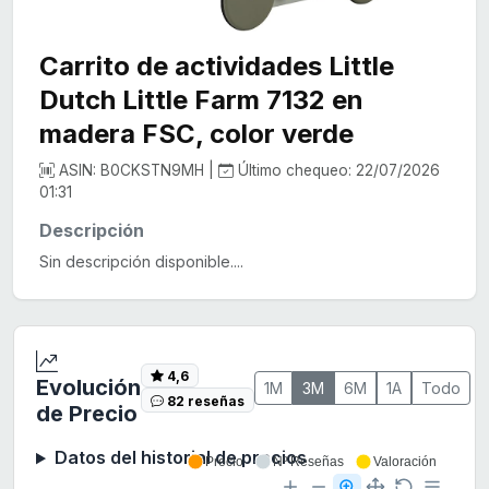
Carrito de actividades Little
Dutch Little Farm 7132 en
madera FSC, color verde
ASIN: B0CKSTN9MH |
Último chequeo: 22/07/2026
01:31
Descripción
Sin descripción disponible....
4,6
Evolución
1M
3M
6M
1A
Todo
82 reseñas
de Precio
Datos del historial de precios
Precio
Nº Reseñas
Valoración