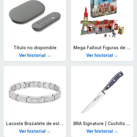
Título no disponible
Mega Fallout Figuras de acción y Juguetes de construcción, Parada de Camiones Red Rocket con 824 Piezas, 2 Personajes articulados y Accesorios, para coleccionistas, HXT00
Ver historial →
Ver historial →
Lacoste Brazalete de eslabón para Hombre Colección STENCIL de Acero inoxidable
BRA Signature | Cuchillo tomatero 120 mm, Acero Inoxidable alemán forjado con Molibdeno Vanadio, Mango Remachado ABS, Diseño Ergonómico, Hoja 1,6 mm espesor
Ver historial →
Ver historial →