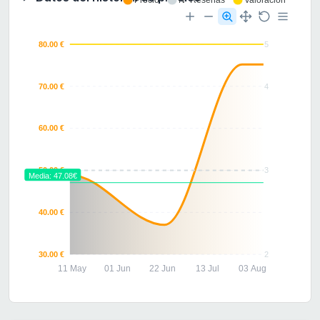
80.00 €
5
70.00 €
4
60.00 €
50.00 €
3
Media: 47.08€
40.00 €
30.00 €
2
11 May
01 Jun
22 Jun
13 Jul
03 Aug