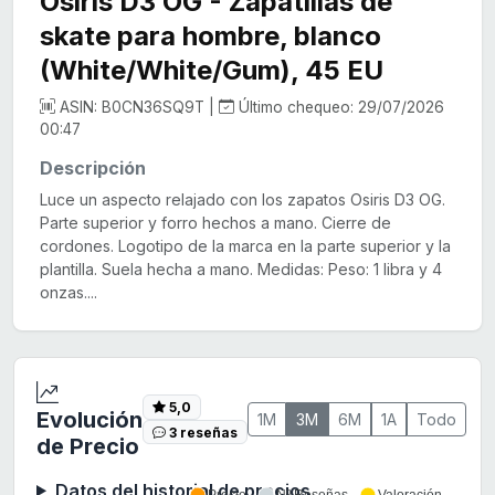
Osiris D3 OG - Zapatillas de
skate para hombre, blanco
(White/White/Gum), 45 EU
ASIN: B0CN36SQ9T |
Último chequeo: 29/07/2026
00:47
Descripción
Luce un aspecto relajado con los zapatos Osiris D3 OG.
Parte superior y forro hechos a mano. Cierre de
cordones. Logotipo de la marca en la parte superior y la
plantilla. Suela hecha a mano. Medidas: Peso: 1 libra y 4
onzas....
5,0
Evolución
1M
3M
6M
1A
Todo
3 reseñas
de Precio
Datos del historial de precios
Precio
Nº Reseñas
Valoración