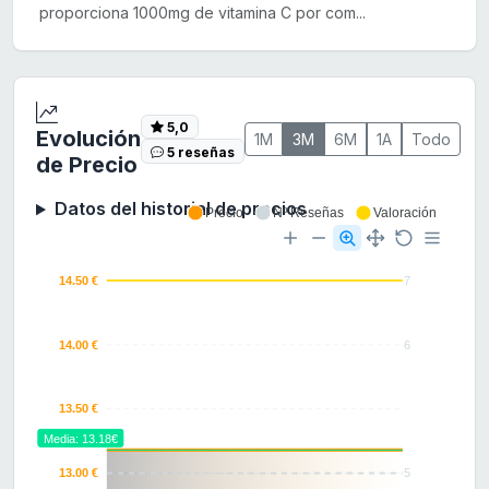
proporciona 1000mg de vitamina C por com...
5,0
Evolución
1M
3M
6M
1A
Todo
5 reseñas
de Precio
Datos del historial de precios
Precio
Nº Reseñas
Valoración
14.50 €
7
14.00 €
6
13.50 €
Media: 13.18€
13.00 €
5