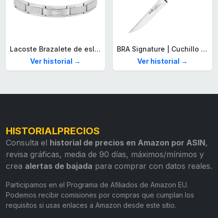
Lacoste Brazalete de eslabón para Hombre Colección STENCIL de Acero inoxidable
BRA Signature | Cuchillo tomatero 120 mm, Acero Inoxidable alemán forjado con Molibdeno Vanadio, Mango Remachado ABS, Diseño Ergonómico, Hoja 1,6 mm espesor
Ver historial →
Ver historial →
HISTORIALPRECIOS
Consulta el
historial de precios en Amazon por ASIN
,
revisa gráficas, media de 90 días, máximos/mínimos y
crea
alertas de bajada
para comprar con datos reales.
Participamos en el Programa de Afiliados de Amazon EU.
Podemos recibir comisiones por compras que cumplan los
requisitos si usas enlaces a Amazon desde este sitio.