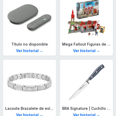
Título no disponible
Mega Fallout Figuras de acción y Juguetes de construcción, Parada de Camiones Red Rocket con 824 Piezas, 2 Personajes articulados y Accesorios, para coleccionistas, HXT00
Ver historial →
Ver historial →
Lacoste Brazalete de eslabón para Hombre Colección STENCIL de Acero inoxidable
BRA Signature | Cuchillo tomatero 120 mm, Acero Inoxidable alemán forjado con Molibdeno Vanadio, Mango Remachado ABS, Diseño Ergonómico, Hoja 1,6 mm espesor
Ver historial →
Ver historial →