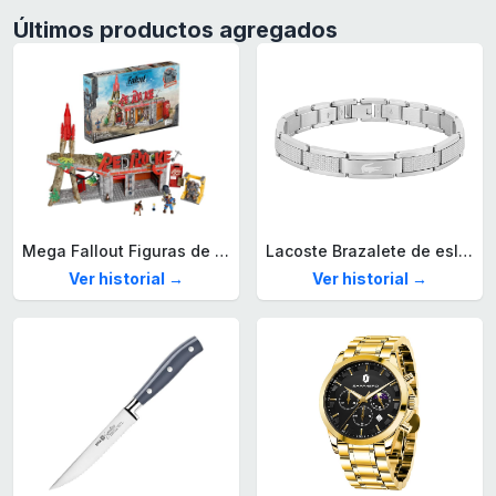
Últimos productos agregados
Mega Fallout Figuras de acción y Juguetes de construcción, Parada de Camiones Red Rocket con 824 Piezas, 2 Personajes articulados y Accesorios, para coleccionistas, HXT00
Lacoste Brazalete de eslabón para Hombre Colección STENCIL de Acero inoxidable
Ver historial →
Ver historial →