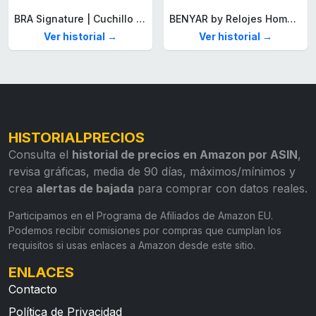
BRA Signature | Cuchillo tomatero 120 mm, Acero Inoxidable alemán forjado con Molibdeno Vanadio, Mango Remachado ABS, Diseño Ergonómico, Hoja 1,6 mm espesor
BENYAR by Relojes Hombre Analógico Cuarzo Cronografo Impermeable Luminoso Fecha Moda Casual Reloj de Pulsera Elegante Regalo para Hombre
Ver historial →
Ver historial →
HISTORIALPRECIOS
Consulta el
historial de precios en Amazon por ASIN
,
revisa gráficas, media de 90 días, máximos/mínimos y
crea
alertas de bajada
para comprar con datos reales.
Participamos en el Programa de Afiliados de Amazon EU.
Podemos recibir comisiones por compras que cumplan los
requisitos si usas enlaces a Amazon desde este sitio.
ENLACES
Contacto
Política de Privacidad