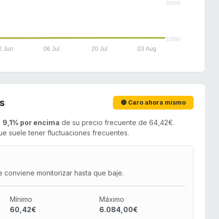
33000
32800
2 Jun
06 Jul
20 Jul
03 Aug
s
🔴 Caro ahora mismo
n
9,1% por encima
de su precio frecuente de 64,42€.
e suele tener fluctuaciones frecuentes.
e conviene monitorizar hasta que baje.
Mínimo
Máximo
60,42€
6.084,00€