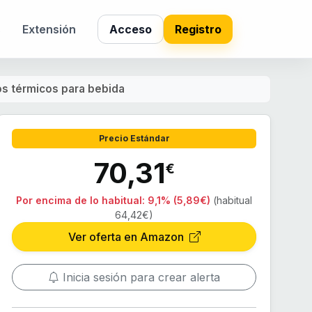
s
Extensión
Acceso
Registro
s térmicos para bebida
Precio Estándar
70,31
€
Por encima de lo habitual:
9,1% (5,89€)
(habitual
64,42€)
Ver oferta en Amazon
Inicia sesión para crear alerta