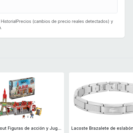
or HistorialPrecios (cambios de precio reales detectados) y
.
Mega Fallout Figuras de acción y Juguetes de construcción, Parada de Camiones Red Rocket con 824 Piezas, 2 Personajes articulados y Accesorios, para coleccionistas, HXT00