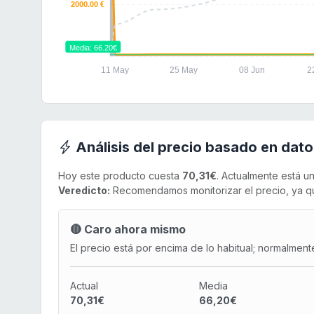
2000.00 €
Media: 66.20€
11 May
25 May
08 Jun
2
Análisis del precio basado en dato
Hoy este producto cuesta
70,31€
. Actualmente está u
Veredicto:
Recomendamos monitorizar el precio, ya qu
🔴 Caro ahora mismo
El precio está por encima de lo habitual; normalment
Actual
Media
70,31€
66,20€