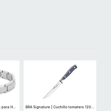
Lacoste Brazalete de eslabón para Hombre Colección STENCIL de Acero inoxidable
BRA Signature | Cuchillo tomatero 120 mm, Acero Inoxidable alemán forjado con Molibdeno Vanadio, Mango Remachado ABS, Diseño Ergonómico, Hoja 1,6 mm espesor