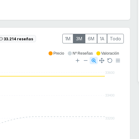
1M
3M
6M
1A
Todo
33.214 reseñas
Precio
Nº Reseñas
Valoración
33600
33400
33200