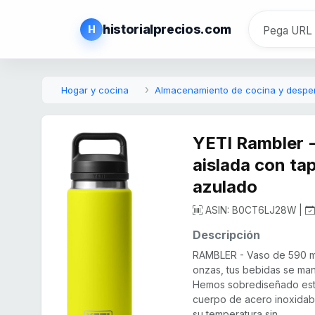
historialprecios.com
H
Hogar y cocina
Almacenamiento de cocina y despe
YETI Rambler -
aislada con ta
azulado
ASIN: B0CT6LJ28W |
Descripción
RAMBLER - Vaso de 590 ml
onzas, tus bebidas se man
Hemos sobrediseñado est
cuerpo de acero inoxidabl
su temperatura sin...