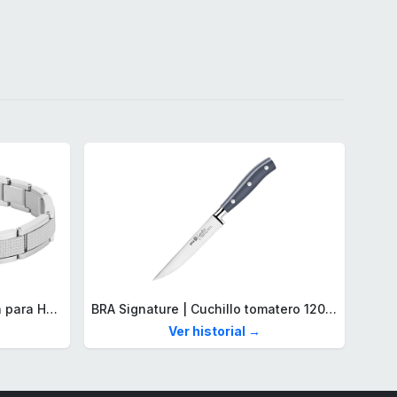
Lacoste Brazalete de eslabón para Hombre Colección STENCIL de Acero inoxidable
BRA Signature | Cuchillo tomatero 120 mm, Acero Inoxidable alemán forjado con Molibdeno Vanadio, Mango Remachado ABS, Diseño Ergonómico, Hoja 1,6 mm espesor
Ver historial →