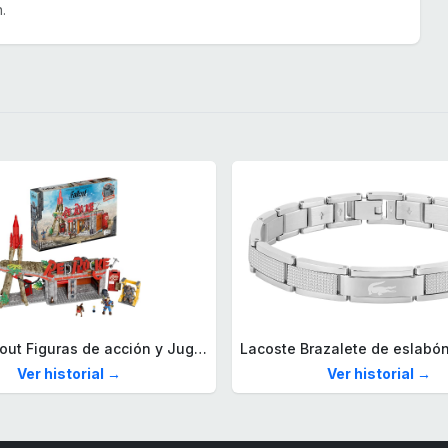
.
Mega Fallout Figuras de acción y Juguetes de construcción, Parada de Camiones Red Rocket con 824 Piezas, 2 Personajes articulados y Accesorios, para coleccionistas, HXT00
Ver historial →
Ver historial →