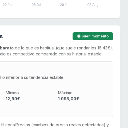
22 Jun
06 Jul
20 Jul
03 Aug
s
🟢 Buen momento
barato
de lo que es habitual (que suele rondar los 16,43€).
cio es competitivo comparado con su historial estable.
o inferior a su tendencia estable.
Mínimo
Máximo
12,90€
1.095,00€
or HistorialPrecios (cambios de precio reales detectados) y