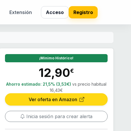
s
Extensión
Acceso
Registro
¡Mínimo Histórico!
12,90
€
Ahorro estimado:
21,5% (3,53€)
vs precio habitual
16,43€
Ver oferta en Amazon
Inicia sesión para crear alerta