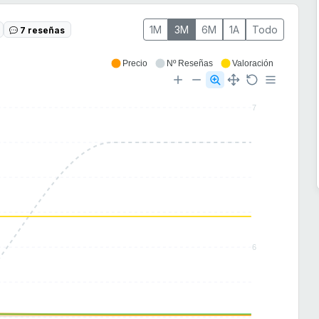
1M
3M
6M
1A
Todo
7 reseñas
Precio
Nº Reseñas
Valoración
7
6