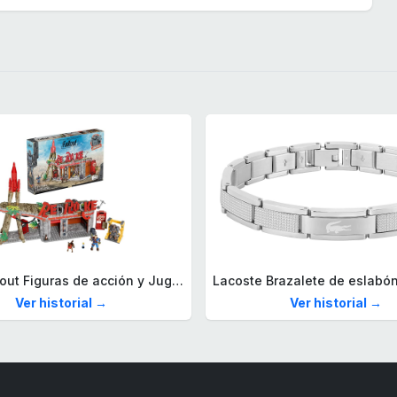
Mega Fallout Figuras de acción y Juguetes de construcción, Parada de Camiones Red Rocket con 824 Piezas, 2 Personajes articulados y Accesorios, para coleccionistas, HXT00
Ver historial →
Ver historial →