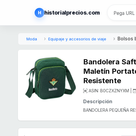
historialprecios.com
H
Bolsos 
Moda
Equipaje y accesorios de viaje
Bandolera Saft
Maletín Porta
Resistente
ASIN: B0CZXZNYXM |
Descripción
BANDOLERA PEQUEÑA RESI