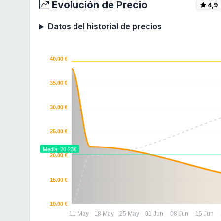
Evolución de Precio
4,9
Datos del historial de precios
40.00 €
35.00 €
30.00 €
25.00 €
Media: 20.23€
20.00 €
15.00 €
10.00 €
11 May
18 May
25 May
01 Jun
08 Jun
15 Jun