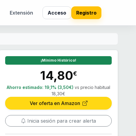
s
Extensión
Acceso
Registro
¡Mínimo Histórico!
14,80
€
Ahorro estimado:
19,1% (3,50€)
vs precio habitual
18,30€
Ver oferta en Amazon
Inicia sesión para crear alerta