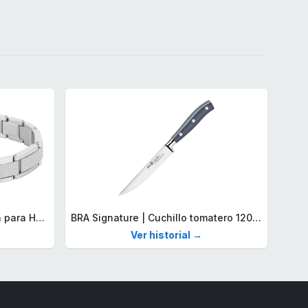
Lacoste Brazalete de eslabón para Hombre Colección STENCIL de Acero inoxidable
BRA Signature | Cuchillo tomatero 120 mm, Acero Inoxidable alemán forjado con Molibdeno Vanadio, Mango Remachado ABS, Diseño Ergonómico, Hoja 1,6 mm espesor
Ver historial →