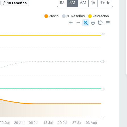
1M
3M
6M
1A
Todo
19 reseñas
Precio
Nº Reseñas
Valoración
20
19
18
17
22 Jun
29 Jun
06 Jul
13 Jul
20 Jul
27 Jul
03 Aug