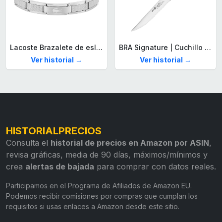
Lacoste Brazalete de eslabón para Hombre Colección STENCIL de Acero inoxidable
BRA Signature | Cuchillo tomatero 120 mm, Acero Inoxidable alemán forjado con Molibdeno Vanadio, Mango Remachado ABS, Diseño Ergonómico, Hoja 1,6 mm espesor
Ver historial →
Ver historial →
HISTORIALPRECIOS
Consulta el
historial de precios en Amazon por ASIN
,
revisa gráficas, media de 90 días, máximos/mínimos y
crea
alertas de bajada
para comprar con datos reales.
Participamos en el Programa de Afiliados de Amazon EU.
Podemos recibir comisiones por compras que cumplan los
requisitos si usas enlaces a Amazon desde este sitio.