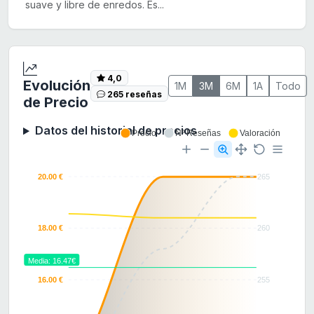
suave y libre de enredos. Es...
4,0
Evolución
1M
3M
6M
1A
Todo
265 reseñas
de Precio
Datos del historial de precios
Precio
Nº Reseñas
Valoración
20.00 €
265
18.00 €
260
Media: 16.47€
16.00 €
255