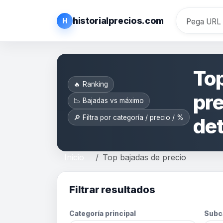
historialprecios.com
H
Top
🔥 Ranking
pre
📉 Bajadas vs máximo
🔎 Filtra por categoría / precio / %
de
Inicio
Top bajadas de precio
Filtrar resultados
Categoría principal
Subc