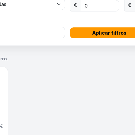
€
€
Aplicar filtros
a
rro
.
0€