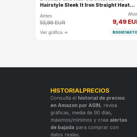
Hairstyle Sleek It Iron Straight Heat
Spray, 5.7 Fluid Ounce by L'Oreal Pari
Aho
Antes
9,49 EU
53,99 EUR
Ver gráfica →
B00ID1A5T
HISTORIALPRECIOS
Consulta el
historial de precios
en Amazon por ASIN
, revisa
gráficas, media de 90 días,
máximos/mínimos y crea
alertas
de bajada
para comprar con
datos reales.