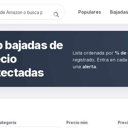
Populares
Bajada
 bajadas de
Lista ordenada por
% de 
cio
registrado. Entra en cad
una
alerta
.
tectadas
ategoría
Precio min
Prec