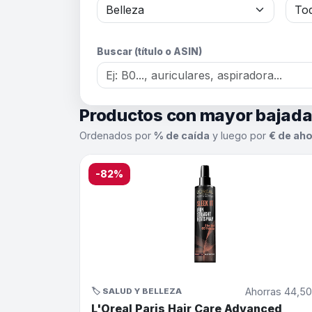
Buscar (título o ASIN)
Productos con mayor bajad
Ordenados por
% de caída
y luego por
€ de aho
-82%
Ahorras 44,5
🏷️ SALUD Y BELLEZA
L'Oreal Paris Hair Care Advanced