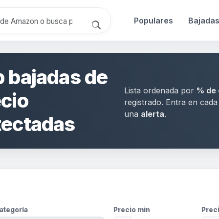
Populares
Bajada
 bajadas de
Lista ordenada por
% de 
cio
registrado. Entra en cad
una
alerta
.
tectadas
ategoría
Precio min
Prec