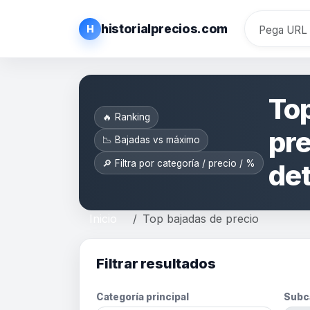
historialprecios.com
H
Top
🔥 Ranking
pre
📉 Bajadas vs máximo
🔎 Filtra por categoría / precio / %
de
Inicio
Top bajadas de precio
Filtrar resultados
Categoría principal
Subc