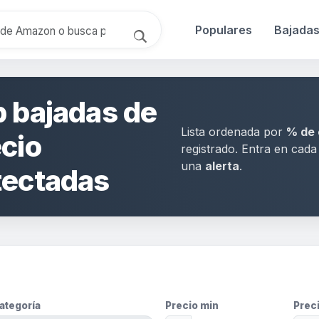
Populares
Bajada
 bajadas de
Lista ordenada por
% de 
cio
registrado. Entra en cad
una
alerta
.
tectadas
ategoría
Precio min
Prec