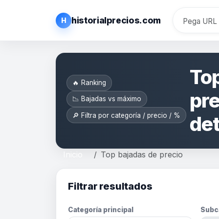
historialprecios.com
H
Top
🔥 Ranking
pre
📉 Bajadas vs máximo
🔎 Filtra por categoría / precio / %
de
Inicio
Top bajadas de precio
Filtrar resultados
Categoría principal
Subc