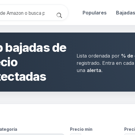
Populares
Bajada
 bajadas de
Lista ordenada por
% de 
cio
registrado. Entra en cad
una
alerta
.
tectadas
ategoría
Precio min
Prec