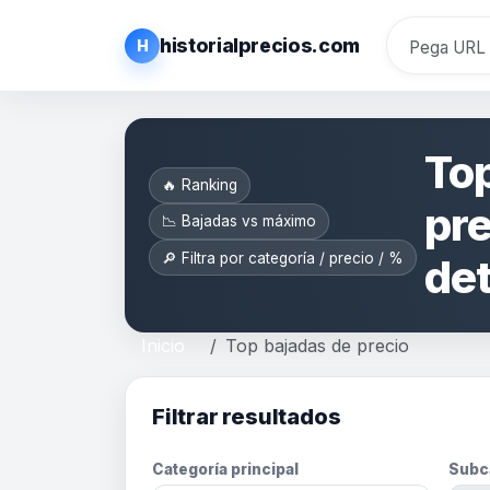
historialprecios.com
H
Top
🔥 Ranking
pre
📉 Bajadas vs máximo
🔎 Filtra por categoría / precio / %
de
Inicio
Top bajadas de precio
Filtrar resultados
Categoría principal
Subc