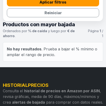
Aplicar filtros
Reiniciar
Productos con mayor bajada
Ordenados por
% de caída
y luego por
€ de
Página
1
/
ahorro
.
1
No hay resultados
. Prueba a bajar el % mínimo o
ampliar el rango de precio.
HISTORIALPRECIOS
Consulta el
historial de precios en Amazon por ASIN
,
revisa gráficas, media de 90 días, máximos/mínimos y
crea
alertas de bajada
para comprar con datos reales.