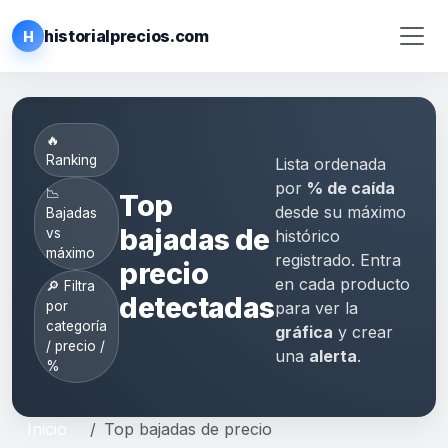
historialprecios.com
H
🔥
Ranking
Lista ordenada
por
% de caída
📉
Top
desde su máximo
Bajadas
bajadas de
vs
histórico
máximo
registrado. Entra
precio
en cada producto
🔎 Filtra
detectadas
para ver la
por
categoría
gráfica
y crear
/ precio /
una
alerta
.
%
Inicio
Top bajadas de precio