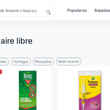
Populares
Bajada
aire libre
oles
Hormigas
Mosquitos
Multi-insecto
%