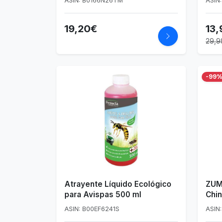
ASIN: B0166N26TM
ASIN
past
19,20€
13,
29,9
-99
Atrayente Líquido Ecológico
ZUM
para Avispas 500 ml
Chin
ASIN: B00EF6241S
ASIN