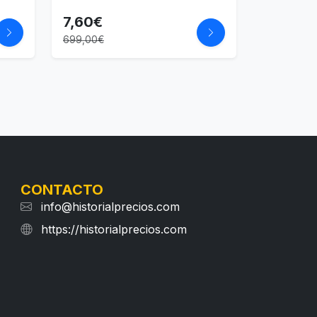
7,60€
699,00€
CONTACTO
info@historialprecios.com
https://historialprecios.com