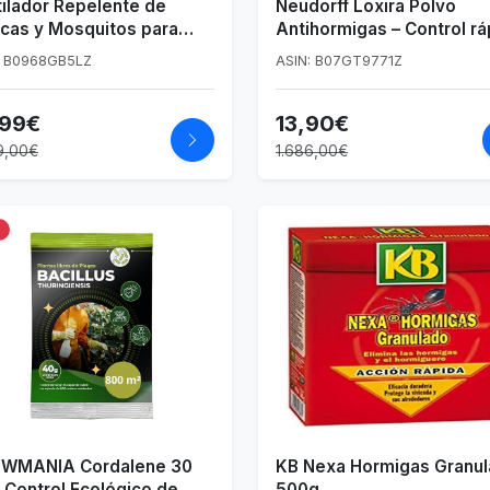
ilador Repelente de
Neudorff Loxira Polvo
cas y Mosquitos para
Antihormigas – Control rá
r, Jardín o terraza -
y eficaz para interiores y
: B0968GB5LZ
ASIN: B07GT9771Z
yentador de Moscas de la
exteriores
 y la Cocina (1)
,99€
13,90€
9,00€
1.686,00€
%
WMANIA Cordalene 30
KB Nexa Hormigas Granu
 Control Ecológico de
500g