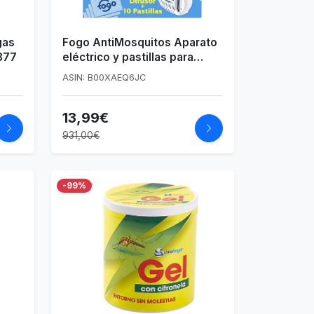
gas
Fogo AntiMosquitos Aparato
877
eléctrico y pastillas para
insecticida mata mosquitos -
ASIN: B00XAEQ6JC
Aparato y 10 pastillas
13,99€
931,00€
-99%