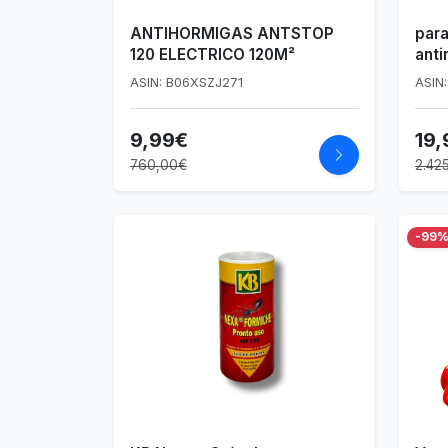
ANTIHORMIGAS ANTSTOP
para
120 ELECTRICO 120M²
anti
ASIN: B06XSZJ271
ASIN
9,99€
19,
760,00€
2.42
-99