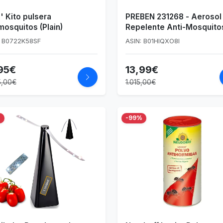
' Kito pulsera
PREBEN 231268 - Aerosol
mosquitos (Plain)
Repelente Anti-Mosquito
x 13 x 5 cm, Transparente
: B0722K58SF
ASIN: B01HIQXO8I
95€
13,99€
5,00€
1.015,00€
%
-99%