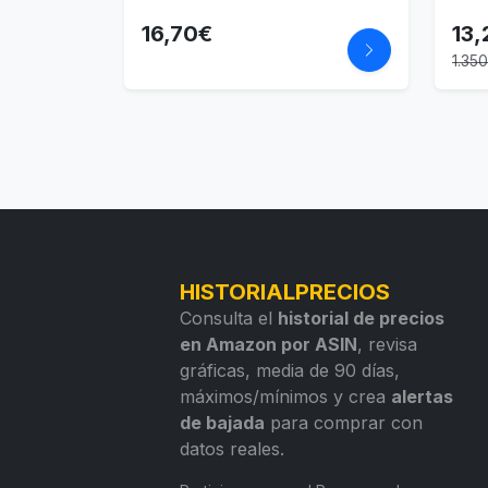
16,70€
13,
1.35
HISTORIALPRECIOS
Consulta el
historial de precios
en Amazon por ASIN
, revisa
gráficas, media de 90 días,
máximos/mínimos y crea
alertas
de bajada
para comprar con
datos reales.