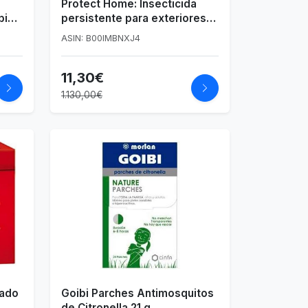
Protect Home: Insecticida
pido
persistente para exteriores
contra mosquitos y mosquito
ASIN: B00IMBNXJ4
tigre
11,30€
1.130,00€
lado
Goibi Parches Antimosquitos
de Citronella 21 g