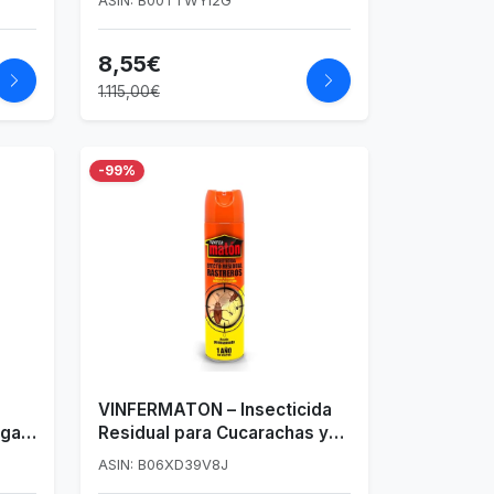
ASIN: B00TTWYI2G
8,55€
1.115,00€
-99%
-
VINFERMATON – Insecticida
igas
Residual para Cucarachas y
ardín
Hormigas 400 ml
ASIN: B06XD39V8J