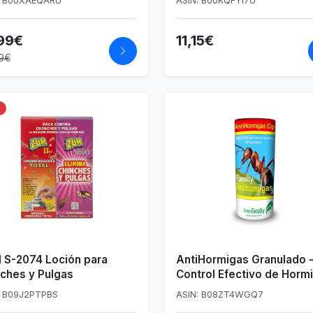
: B00XAEQARU
ASIN: B00KQFYI7U
illas
99€
11,15€
9€
%
 S-2074 Loción para
AntiHormigas Granulado 
ches y Pulgas
Control Efectivo de Horm
para Interior, Exterior y J
: B09J2PTPBS
ASIN: B08ZT4WGQ7