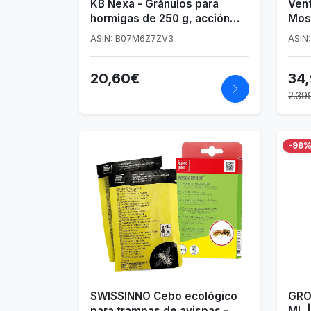
KB Nexa - Gránulos para
Vent
hormigas de 250 g, acción
Mos
rápida
Hoga
ASIN: B07M6Z7ZV3
ASIN
Ahu
Mesa
20,60€
34
2.39
-99
SWISSINNO Cebo ecológico
GRO
para trampas de avispas -
ML |