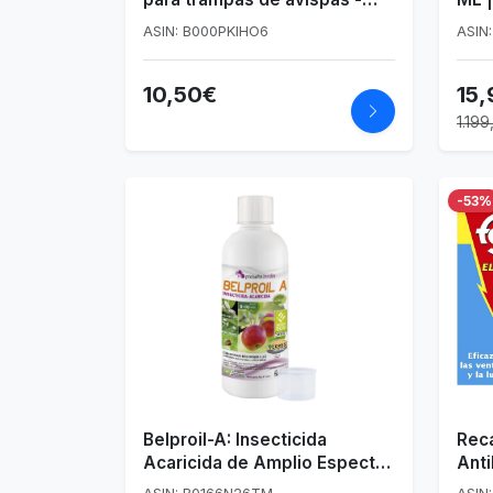
Pack de 2
Oru
ASIN: B000PKIHO6
ASIN
Cult
10,50€
15,
1.19
-53%
Belproil-A: Insecticida
Rec
Acaricida de Amplio Espectro
Ant
con Aceite de Parafina 83%
inse