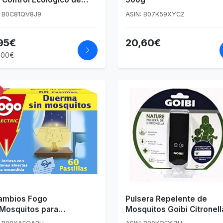
gas para Todo Tipo de
: B0C81QV8J9
ASIN: B07K59XYCZ
ivos
95€
20,60€
9,00€
ambios Fogo
Pulsera Repelente de
iMosquitos para
Mosquitos Goibi Citronell
cticida eléctrico - 60
Negra