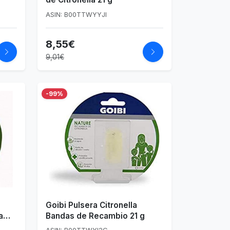
ASIN: B00TTWYYJI
8,55€
9,01€
-99%
Goibi Pulsera Citronella
a
Bandas de Recambio 21 g