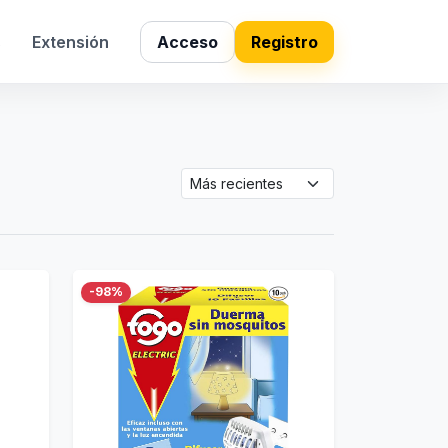
s
Extensión
Acceso
Registro
-98%