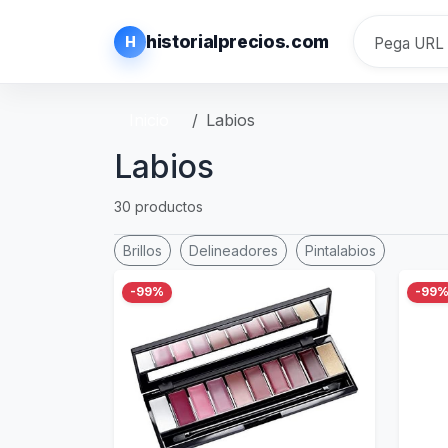
historialprecios.com
H
Inicio
Labios
Labios
30 productos
Brillos
Delineadores
Pintalabios
-99%
-99