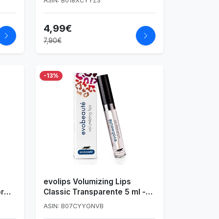
ASIN: B018XCYYZS
4,99€
7,90€
-13%
evolips Volumizing Lips
r
Classic Transparente 5 ml -
sty
Gloss Hidratante con Efecto
ASIN: B07CYYGNVB
Volumen