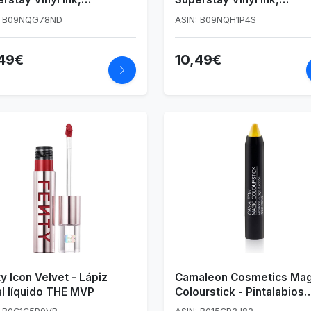
alabios Efecto Vinilo,
Pintalabios Efecto Vinilo,
: B09NQG78ND
ASIN: B09NQH1P4S
lo Fijo, Larga Duración,
Vinilo Fijo, Larga Duración
o 35 Cheeky
Tono 20 Coy
,49€
10,49€
y Icon Velvet - Lápiz
Camaleon Cosmetics Mag
al líquido THE MVP
Colourstick - Pintalabios
Amarillo de Larga Duraci