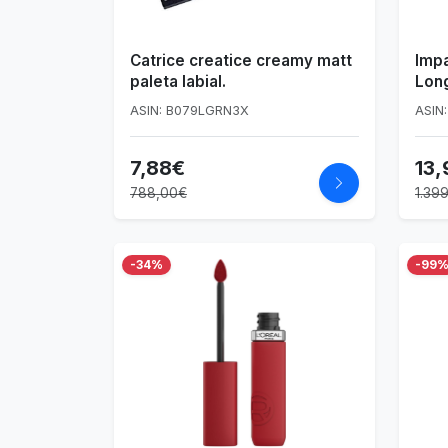
Catrice creatice creamy matt
Impa
paleta labial.
Long
Nº 1
ASIN: B079LGRN3X
ASIN
Perm
Perm
7,88€
13,
| La
788,00€
1.39
-34%
-99