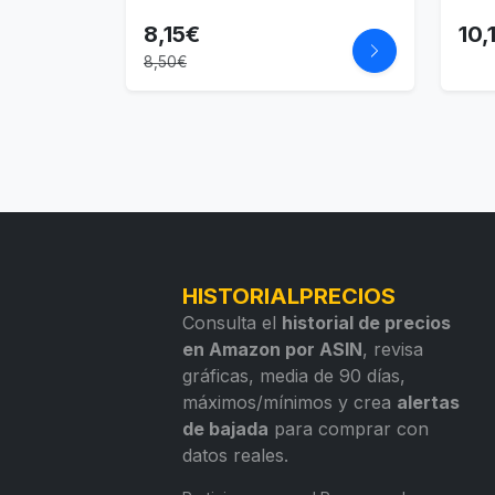
8,15€
10,
8,50€
HISTORIALPRECIOS
Consulta el
historial de precios
en Amazon por ASIN
, revisa
gráficas, media de 90 días,
máximos/mínimos y crea
alertas
de bajada
para comprar con
datos reales.