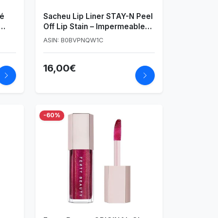
té
Sacheu Lip Liner STAY-N Peel
Off Lip Stain – Impermeable
Tinte de Larga Duración,
ASIN: B0BVPNQW1C
Perfilador Labios Tinte a
Prueba de Transferencia,
16,00€
Maquillaje Labial Stain (p-
INKED)
-60%