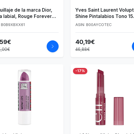
illaje de la marca Dior,
Yves Saint Laurent Volup
a labial, Rouge Forever
Shine Pintalabios Tono 15
k 840
Corail Intuitive - 4.5 gr
: B0B9XBXX61
ASIN: B00AYCOTEC
,59€
40,19€
5,00€
46,88€
-17%