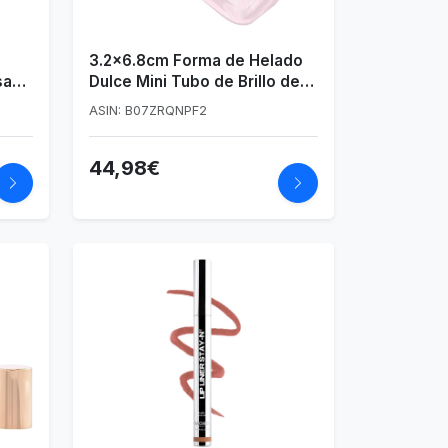
3.2x6.8cm Forma de Helado
sa
Dulce Mini Tubo de Brillo de
Labios Contenedor de
ASIN: B07ZRQNPF2
bálsamo Labial vacío con
Tapa Rosa Inserciones de
44,98€
Goma Lápiz Labial
Dispensador de Muestra
Botella