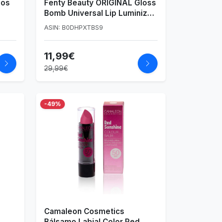
ios
Fenty Beauty ORIGINAL Gloss
Bomb Universal Lip Luminizer
- Brillo de labios 9 ml
ASIN: B0DHPXTBS9
11,99€
29,99€
-49%
Camaleon Cosmetics
Bálsamo Labial Color Red