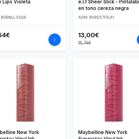
Lips Violeta
e.l.f Sheer Slick - Pintalab
en tono cereza negra
: B0BNLL33Q9
ASIN: B08S57F6JH
54€
13,00€
15,74€
belline New York
Maybelline New York
rstay Vinyl Ink,
Superstay Vinyl Ink,