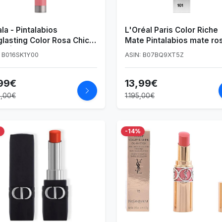
la - Pintalabios
L'Oréal Paris Color Riche
lasting Color Rosa Chicle
Mate Pintalabios mate ro
23 | Pintalabios
101 Candy Stiletto
: B016SK1Y00
ASIN: B07BQ9XT5Z
anente | Barra de labios
anente | Larga Duración
99€
13,99€
bial Hidratante
9,00€
1.195,00€
%
-14%