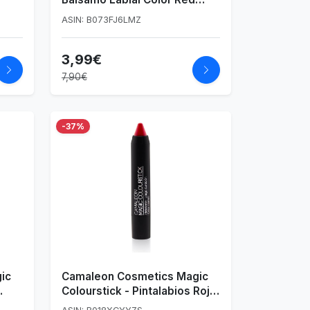
Sunshine con SPF50, 4
ASIN: B073FJ6LMZ
,
gramos
3,99€
7,90€
-37%
ic
Camaleon Cosmetics Magic
Colourstick - Pintalabios Rojo
ón
de Larga Duración