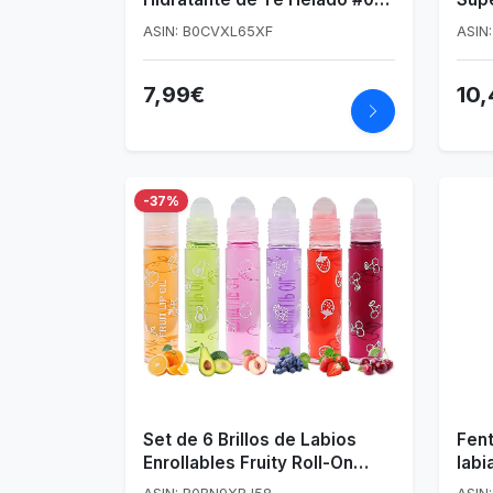
Vibrant
Pint
ASIN: B0CVXL65XF
ASIN
Vini
Ton
7,99€
10
-37%
Set de 6 Brillos de Labios
Fent
Enrollables Fruity Roll-On
labi
Hidratantes y Transparentes