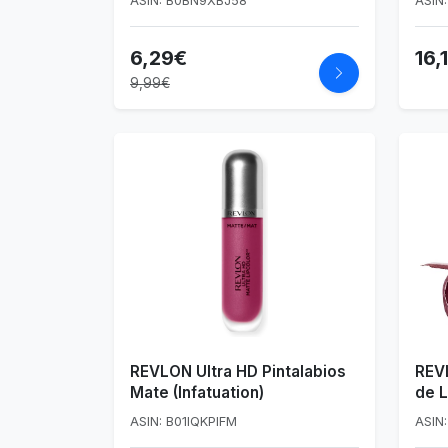
ASIN: B0BN9XBJ58
ASIN
6,29€
16,
9,99€
REVLON Ultra HD Pintalabios
REV
Mate (Infatuation)
de 
Hidr
ASIN: B01IQKPIFM
ASIN
477