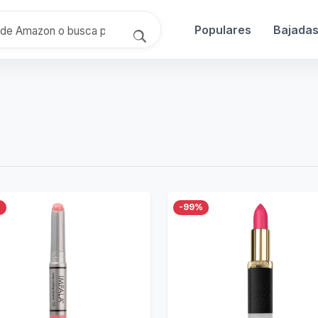
Populares
Bajada
%
-99%