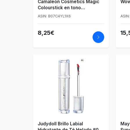
Camaleon Cosmetics Magic
Wow 
Colourstick en tono
Melocotón, 4 gramos
ASIN: B07C4YL1X6
ASIN
8,25€
15,
Judydoll Brillo Labial
May
Hidratante de Té Helado #01
Supe