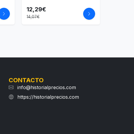
12,29€
14,07€
CONTACTO
info@historialprecios.com
https://historialprecios.com