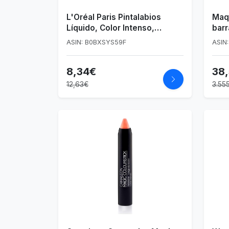
L'Oréal Paris Pintalabios
Maqu
Líquido, Color Intenso,
barr
Fórmula Mate de Larga
Stic
ASIN: B0BXSYS59F
ASIN
Duración, Con Ácido
Hialurónico, Sin
8,34€
38
Transferencia, Infaillible
Matte Resistance, Tono: 150
12,63€
3.55
Lazy Sunday