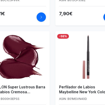
: B0C1C5P9VR
ASIN: B015CP3J82
11€
7,90€
-98%
LON Super Lustrous Barra
Perfilador de Labios
Labios Cremosa
Maybelline New York Colo
atante Tono Black Cherry
Sensational Tono 50 - Du
: B000H3EPSS
ASIN: B01MSVN40D
Rose