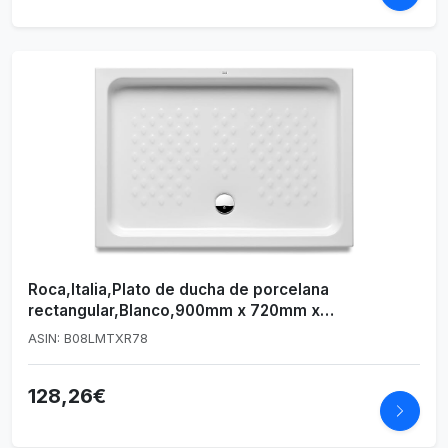
Roca,Italia,Plato de ducha de porcelana
rectangular,Blanco,900mm x 720mm x
80mm,A3740HU000
ASIN: B08LMTXR78
128,26€