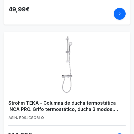
49,99€
Strohm TEKA - Columna de ducha termostática
INCA PRO. Grifo termostático, ducha 3 modos,
flexo anti-twist
ASIN: B09JC8Q6LQ