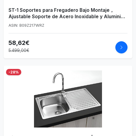
ST-1 Soportes para Fregadero Bajo Montaje，
Ajustable Soporte de Acero Inoxidable y Aluminio
para Fregadero Bajo Encimera,Sistema de
ASIN: B09Z217WRZ
Instalación y Reparación Para Fregadero de Cocina
(41-56cm)
58,62€
5.499,00€
-28%