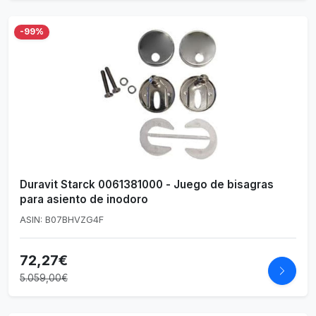
-99%
Duravit Starck 0061381000 - Juego de bisagras
para asiento de inodoro
ASIN: B07BHVZG4F
72,27€
5.059,00€