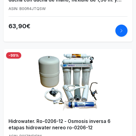
soporte de ducha articulado,A5A2025C02
ASIN: B00R4JTQSW
63,90€
-99%
Hidrowater. Ro-0206-12 - Osmosis inversa 6
etapas hidrowater nereo ro-0206-12