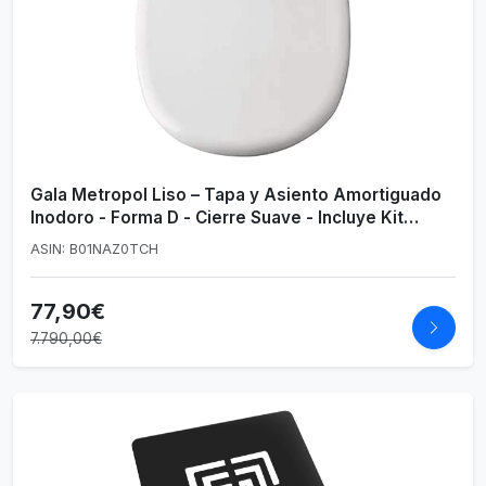
Gala Metropol Liso – Tapa y Asiento Amortiguado
Inodoro - Forma D - Cierre Suave - Incluye Kit
Fijación - Bisagras Acero Inoxidable - Fácil
ASIN: B01NAZ0TCH
Limpieza - Color Blanco
77,90€
7.790,00€