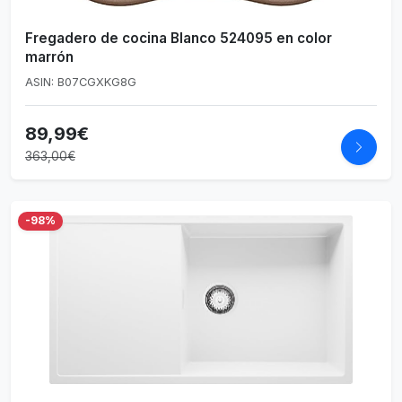
Fregadero de cocina Blanco 524095 en color
marrón
ASIN: B07CGXKG8G
89,99€
363,00€
-98%