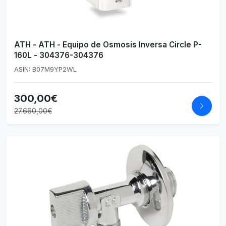
ATH - ATH - Equipo de Osmosis Inversa Circle P-
160L - 304376-304376
ASIN: B07M9YP2WL
300,00€
27.660,00€