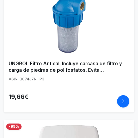
UNGROL Filtro Antical. Incluye carcasa de filtro y
carga de piedras de polifosfatos. Evita
incrustaciones de cal en calderas y calentadores.
ASIN: B074J7NHP3
Bbagua
19,66€
-99%