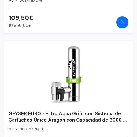
ASIN: B017INDIDM
109,50€
10.950,00€
GEYSER EURO - Filtro Agua Grifo con Sistema de
Cartuchos Único Aragón con Capacidad de 3000 L,
Reduce Metales, Cloro, Bacterias, Pesticidas, Filtro
ASIN: B0D157PQ1J
de Agua para Grifo (Cartucho de 3000 l Incluido)