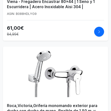
Viena - Fregadero Encastrar 80x44 | 1 Seno y 1
Escurridera | Acero Inoxidable Aisi 304 |
ASIN: B088HDLYG9
61,00€
84,95€
Roca,Victoria,Grifería monomando exterior para
ducha con ducha de mano, flexible de 1,50 m. y