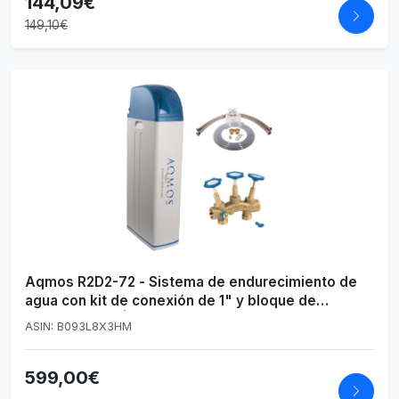
144,09€
149,10€
Aqmos R2D2-72 - Sistema de endurecimiento de
agua con kit de conexión de 1" y bloque de
montaje de 1" | Ablandador de agua para hogares
ASIN: B093L8X3HM
de hasta 7 personas | Sistema de descalcificación
599,00€