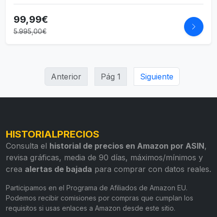
99,99€
5.995,00€
Anterior
Pág 1
Siguiente
HISTORIALPRECIOS
Consulta el
historial de precios en Amazon por ASIN
,
revisa gráficas, media de 90 días, máximos/mínimos y
crea
alertas de bajada
para comprar con datos reales.
Participamos en el Programa de Afiliados de Amazon EU.
Podemos recibir comisiones por compras que cumplan los
requisitos si usas enlaces a Amazon desde este sitio.