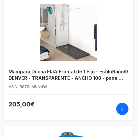
Mampara Ducha FIJA Frontal de 1 Fijo - EstiloBaño©
DENVER - TRANSPARENTE - ANCHO 100 - panel
ducha fijo cristal templado de seguridad - Medida
ASIN: B07SLMNNNW
100 (ajuste 98-100 cm) - Otras medidas 80, 100, 120
cm
205,00€