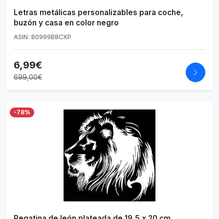
Letras metálicas personalizables para coche,
buzón y casa en color negro
ASIN: B0999B8CXP
6,99€
699,00€
-78%
Pegatina de león plateada de 19,5 x 20 cm