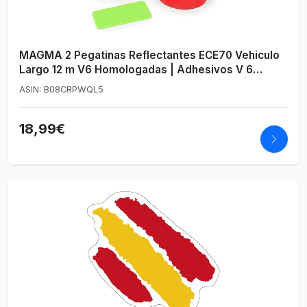
MAGMA 2 Pegatinas Reflectantes ECE70 Vehiculo
Largo 12 m V6 Homologadas | Adhesivos V 6
Camion Caravana Remolque Autocaravana | Panel
ASIN: B08CRPWQL5
Retro-Reflectivo (RR) | Sujeccion Autoadhesiva
18,99€