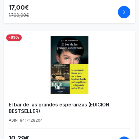
17,00€
1.700,00€
-99%
El bar de las grandes esperanzas (EDICION
BESTSELLER)
ASIN: 8417128204
10,29€