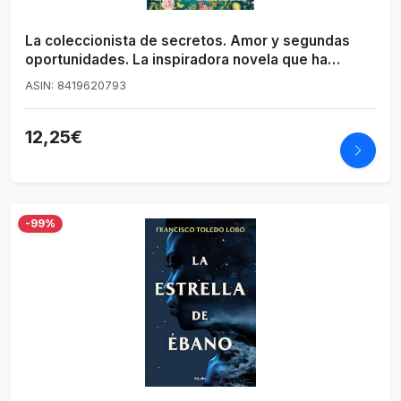
La coleccionista de secretos. Amor y segundas
oportunidades. La inspiradora novela que ha
emocionado a las lectoras. (NC Grandes
ASIN: 8419620793
emociones)
12,25€
-99%