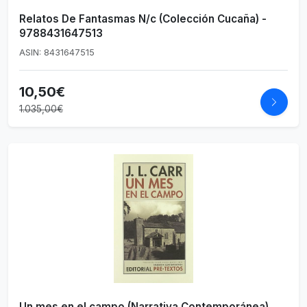
Relatos De Fantasmas N/c (Colección Cucaña) -
9788431647513
ASIN: 8431647515
10,50€
1.035,00€
Un mes en el campo (Narrativa Contemporánea)