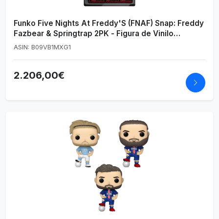
Funko Five Nights At Freddy'S (FNAF) Snap: Freddy
Fazbear & Springtrap 2PK - Figura de Vinilo
Coleccionable - Idea de Regalo- Mercancia Oficial -
ASIN: B09VB1MXG1
Juguetes para Niños y Adultos
2.206,00€