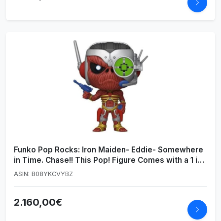
Funko Pop Rocks: Iron Maiden- Eddie- Somewhere
in Time. Chase!! This Pop! Figure Comes with a 1 in
6 Chance of Receiving The Special Addition
ASIN: B08YKCVYBZ
Alternative Rare Chase Version
2.160,00€