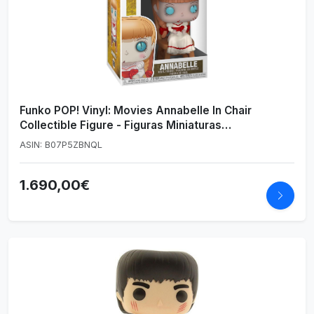
Funko POP! Vinyl: Movies Annabelle In Chair
Collectible Figure - Figuras Miniaturas
Coleccionables Para Exhibición - Idea De Regalo -
ASIN: B07P5ZBNQL
Mercancía Oficial - Juguetes Para Niños Y Adultos -
Fans De Movies
1.690,00€