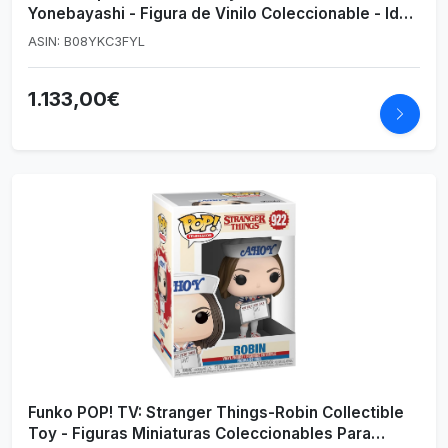
Yonebayashi - Figura de Vinilo Coleccionable - Idea
de Regalo- Mercancia Oficial - Juguetes para Niños
ASIN: B08YKC3FYL
y Adultos - Anime Fans
1.133,00€
Funko POP! TV: Stranger Things-Robin Collectible
Toy - Figuras Miniaturas Coleccionables Para