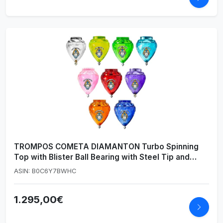
TROMPOS COMETA DIAMANTON Turbo Spinning
Top with Blister Ball Bearing with Steel Tip and
Diamond Texture, Random Colours, 1 Unit
ASIN: B0C6Y7BWHC
1.295,00€