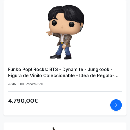
Funko Pop! Rocks: BTS - Dynamite - Jungkook -
Figura de Vinilo Coleccionable - Idea de Regalo-
Mercancia Oficial - Juguetes para Niños y Adultos -
ASIN: B08P5W9JVB
Music Fans - Muñeco para Coleccionistas y
Exposición
4.790,00€