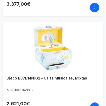
3.377,00€
Djeco B07B14N1G2 - Cajas Musicales, Mixtas
ASIN: B07B14N1G2
2.621,00€