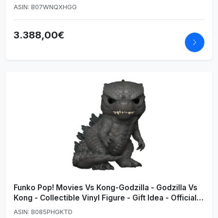
Exhibición - Idea De Regalo - Mercancía Oficial -
ASIN: B07WNQXHGG
Juguetes Para Niños Y Adultos - Fans De TV
3.388,00€
Funko Pop! Movies Vs Kong-Godzilla - Godzilla Vs
Kong - Collectible Vinyl Figure - Gift Idea - Official
Merchandise - Toys for Kids and Adults - Movies
ASIN: B085PHGKTD