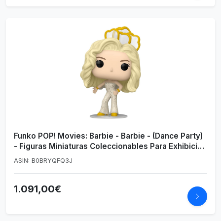
Funko POP! Movies: Barbie - Barbie - (Dance Party)
- Figuras Miniaturas Coleccionables Para Exhibición
- Idea De Regalo - Mercancía Oficial - Juguetes
ASIN: B0BRYQFQ3J
Para Niños Y Adultos - Fans De Movies
1.091,00€