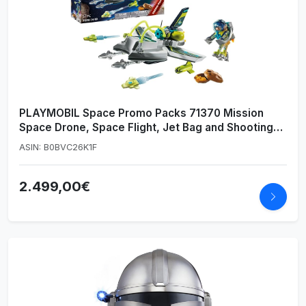
PLAYMOBIL Space Promo Packs 71370 Mission
Space Drone, Space Flight, Jet Bag and Shooting
Cannons, Toys for Kids Ages 4 and Up
ASIN: B0BVC26K1F
2.499,00€