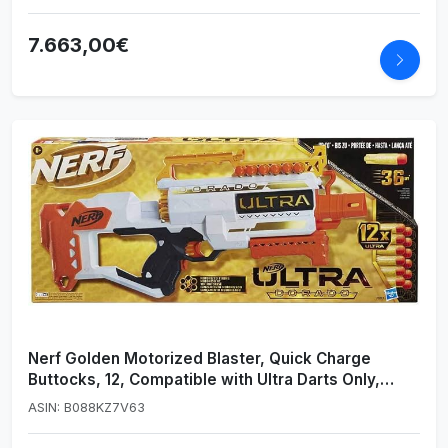
Fans - Doll for Collectors
7.663,00€
Nerf Golden Motorized Blaster, Quick Charge
Buttocks, 12, Compatible with Ultra Darts Only,
Multicolor (Hasbro F2017)
ASIN: B088KZ7V63