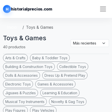
historialprecios.com
H
Inicio
Toys & Games
Toys & Games
40 productos
Arts & Crafts
Baby & Toddler Toys
Building & Construction Toys
Collectible Toys
Dolls & Accessories
Dress Up & Pretend Play
Electronic Toys
Games & Accessories
Jigsaws & Puzzles
Learning & Education
Musical Toy Instruments
Novelty & Gag Toys
Play Figures
Play Vehicles