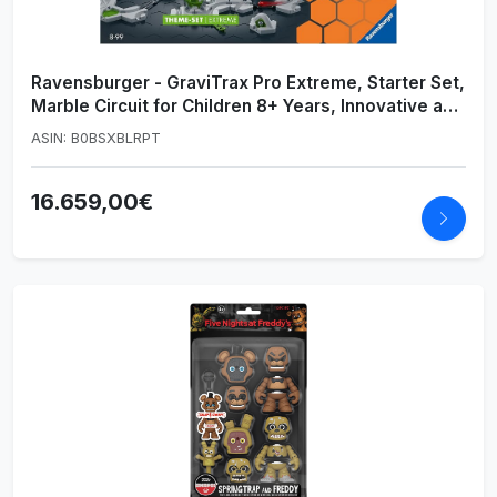
Ravensburger - GraviTrax Pro Extreme, Starter Set,
Marble Circuit for Children 8+ Years, Innovative and
Educational STEM Game, Compatible with all
ASIN: B0BSXBLRPT
GraviTrax
16.659,00€