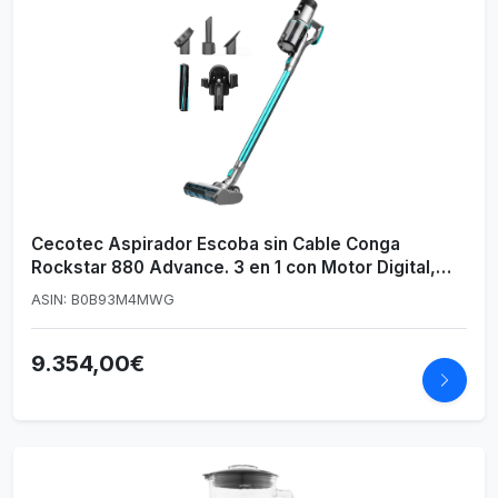
Cecotec Aspirador Escoba sin Cable Conga
Rockstar 880 Advance. 3 en 1 con Motor Digital,
Cepillo Jalisco y Multifunción, 480 W, y 30 kPa, 150
ASIN: B0B93M4MWG
AW, 100 mins Autonomía, 3 Modos, Accesorios
9.354,00€