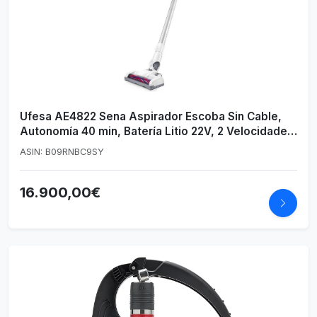
Ufesa AE4822 Sena Aspirador Escoba Sin Cable,
Autonomía 40 min, Batería Litio 22V, 2 Velocidades,
Cepillo Motorizado, Cuerpo Desmontable, Sistema
ASIN: B09RNBC9SY
Ciclónico, LEDs, Blanco
16.900,00€