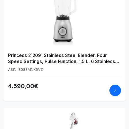
Princess 212091 Stainless Steel Blender, Four
Speed Settings, Pulse Function, 1.5 L, 6 Stainless
Steel Blades, 1000 W
ASIN: B08SMNK5VZ
4.590,00€