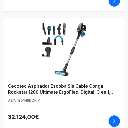
Cecotec Aspirador Escoba Sin Cable Conga
Rockstar 1200 Ultimate ErgoFlex. Digital, 3 en 1,
430 W, 24 kPa, Modo Automático, 65 Minutos de
ASIN: B01N9DDKIY
Autonomía, Tubo Flexible, Kit de Accesorios
32.124,00€