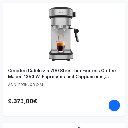
Cecotec Cafelizzia 790 Steel Duo Express Coffee
Maker, 1350 W, Espressos and Cappuccinos,
Thermoblock, 20 Bars, Auto Mode 1-2 Coffee,
ASIN: B0BNJQRKXM
Steamer Steamer, Capsule Filter Accessory
9.373,00€