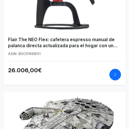
Flair The NEO Flex: cafetera espresso manual de
palanca directa actualizada para el hogar con un
manómetro y dos portafiltros, café espresso de
ASIN: B0C91668G1
calidad
26.006,00€