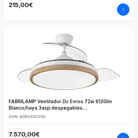
215,00€
FABRILAMP Ventilador Dc Evros 72w 6120lm
Blanco/haya 3asp.despegables
32/47x50/107d.3colores,remoto temporizador
ASIN: B0BXXKS3GK
memoria
7.570,00€