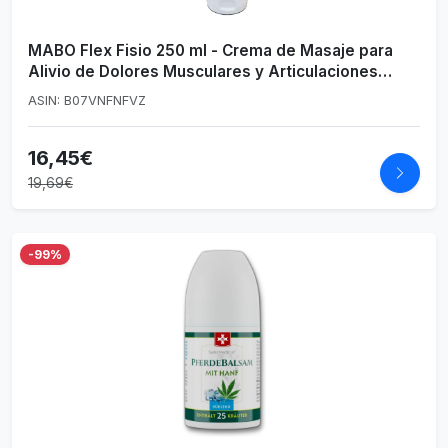
MABO Flex Fisio 250 ml - Crema de Masaje para
Alivio de Dolores Musculares y Articulaciones
Arnica Caléndula Mentol Hypericum Colágeno
ASIN: B07VNFNFVZ
16,45€
19,69€
-99%