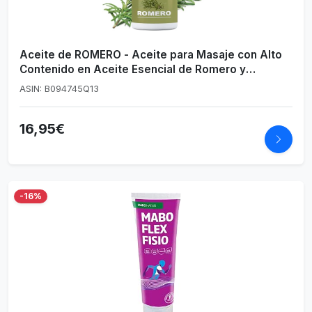
Aceite de ROMERO - Aceite para Masaje con Alto
Contenido en Aceite Esencial de Romero y
Extractos de Harpagofito y Calendula -
ASIN: B094745Q13
Recuperador Muscular (250 ml) Aceite de Romero
para Masaje
16,95€
-16%