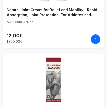
Natural Joint Cream for Relief and Mobility - Rapid
Absorption, Joint Protection, For Athletes and
Work Activity - 60 ml, Pack of 2
ASIN: B08G47DZZ1
12,00€
1.360,00€