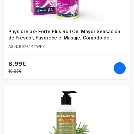
Physiorelax- Forte Plus Roll On, Mayor Sensación
de Frescor, Favorece el Masaje, Cómodo de
Transportar, con Árnica - 75 ml
ASIN: B07RT4TWKY
8,99€
10,85€