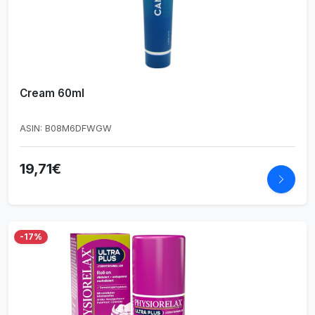
Cream 60ml
ASIN: B08M6DFWGW
19,71€
-17%