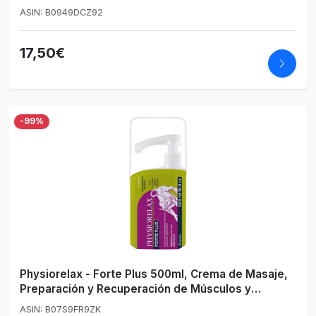
Alto contenido en aceite esencial de Romero y
ASIN: B0949DCZ92
extractos de Harpagofito y Caléndula
17,50€
-99%
Physiorelax - Forte Plus 500ml, Crema de Masaje,
Preparación y Recuperación de Músculos y
Ligamentos, Antes y Después del Ejercicio, Uso
ASIN: B07S9FR9ZK