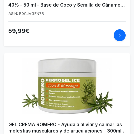
40% - 50 ml - Base de Coco y Semilla de Cáñamo
Ecológico - Prensado en Frío - Sin Aditivos ni
ASIN: B0CJVGFN7B
Disolventes - 100% Vegetal - Certificado Ecológico
UE
59,99€
GEL CREMA ROMERO - Ayuda a aliviar y calmar las
molestias musculares y de articulaciones - 300ml -