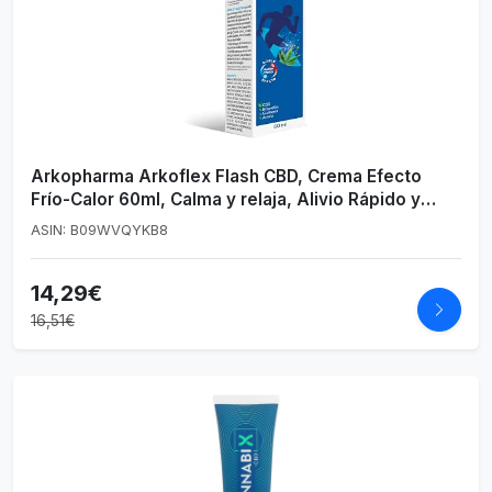
Arkopharma Arkoflex Flash CBD, Crema Efecto
Frío-Calor 60ml, Calma y relaja, Alivio Rápido y
Duradero, Fórmula concentrada en Cannabidiol,
ASIN: B09WVQYKB8
extracto de Cáñamo, Bienestar Muscular
14,29€
16,51€