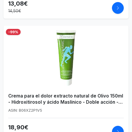
13,08€
14,50€
-99%
Crema para el dolor extracto natural de Olivo 150ml
- Hidroxitirosol y ácido Maslínico - Doble acción -
Resultados sobre dolor y la piel - Ideal para rodillas
ASIN: B06XZ2P1V5
espalda y articulaciones
18,90€