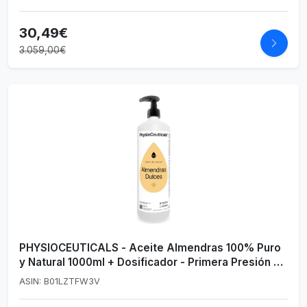
Personal y Profesional, con Árnica
30,49€
3.059,00€
PHYSIOCEUTICALS - Aceite Almendras 100% Puro
y Natural 1000ml + Dosificador - Primera Presión en
Frío Natural - Masaje Corporal, Hidratación Piel y
ASIN: B01LZTFW3V
Aromaterapia