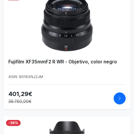
Fujifilm XF35mmF2 R WR - Objetivo, color negro
ASIN: B016XNJ2JM
401,29€
39.760,00€
-36%