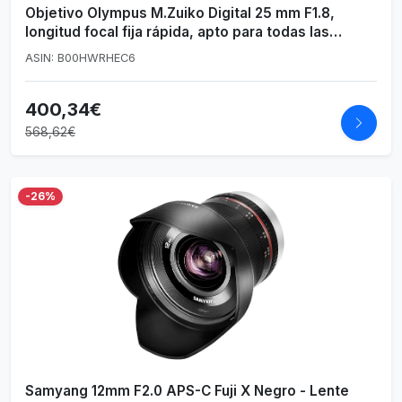
Objetivo Olympus M.Zuiko Digital 25 mm F1.8,
longitud focal fija rápida, apto para todas las
cámaras MFT (modelos Olympus OM-D & PEN,
ASIN: B00HWRHEC6
serie G de Panasonic), negro
400,34€
568,62€
-26%
Samyang 12mm F2.0 APS-C Fuji X Negro - Lente