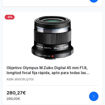
-6%
Objetivo Olympus M.Zuiko Digital 45 mm F1.8,
longitud focal fija rápida, apto para todas las
cámaras MFT (modelos Olympus OM-D & PEN,
ASIN: B00CPLQ7GI
serie G de Panasonic), negro
280,27€
299,00€