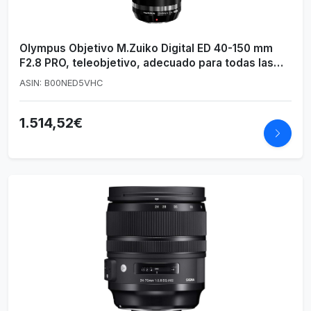
Olympus Objetivo M.Zuiko Digital ED 40-150 mm
F2.8 PRO, teleobjetivo, adecuado para todas las
cámaras MFT (modelos Olympus OM-D & PEN,
ASIN: B00NED5VHC
serie G de Panasonic), negro
1.514,52€