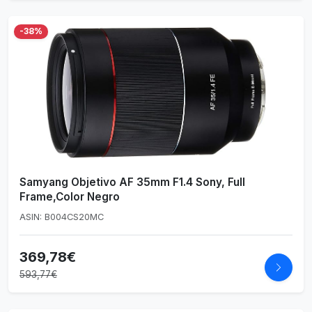
-38%
Samyang Objetivo AF 35mm F1.4 Sony, Full
Frame,Color Negro
ASIN: B004CS20MC
369,78€
593,77€