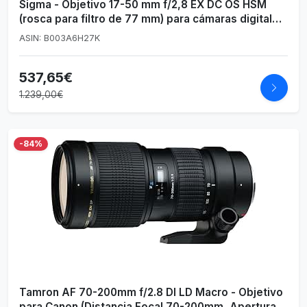
Sigma - Objetivo 17-50 mm f/2,8 EX DC OS HSM
(rosca para filtro de 77 mm) para cámaras digitales
SLR de Canon con sensores APS-C), color negro
ASIN: B003A6H27K
537,65€
1.239,00€
-84%
Tamron AF 70-200mm f/2.8 DI LD Macro - Objetivo
para Canon (Distancia Focal 70-200mm, Apertura