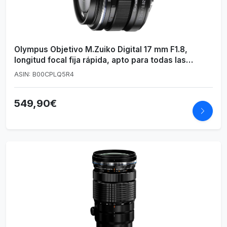
Olympus Objetivo M.Zuiko Digital 17 mm F1.8,
longitud focal fija rápida, apto para todas las
cámaras MFT (modelos Olympus OM-D & PEN,
ASIN: B00CPLQ5R4
serie G de Panasonic), negro
549,90€