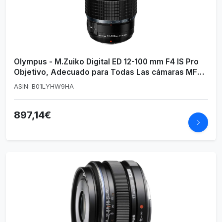
Olympus - M.Zuiko Digital ED 12-100 mm F4 IS Pro
Objetivo, Adecuado para Todas Las cámaras MFT,
Modelos Olympus OM-D & Pen, Panasonic G-
ASIN: B01LYHW9HA
Series, negro
897,14€