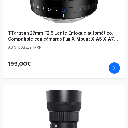
TTartisan 27mm F2.8 Lente Enfoque automático,
Compatible con cámaras Fuji X-Mount X-A5 X-A7
X-Ｍ1 X-Ｍ2 X-Ｈ1 X-T1 X-T10 X-T2 X-T20 X-T3 X- T
ASIN: B0BJZZHPXR
４ X-T100 X-T200 X-T30 X-Pro1 X-Pro2 X-Pro3 X-E1
X-E2 X-E2S
199,00€