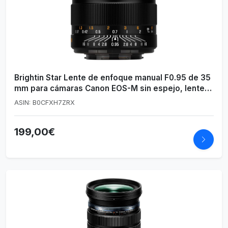
Brightin Star Lente de enfoque manual F0.95 de 35
mm para cámaras Canon EOS-M sin espejo, lente
fija de gran apertura APS-C, apto para M6, M50,
ASIN: B0CFXH7ZRX
M5, M3, M200, M10, M100, M, M2 (negro)
199,00€