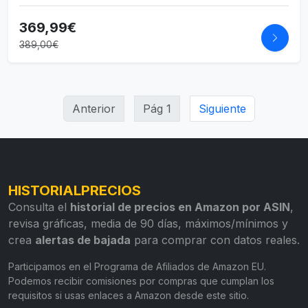
369,99€
389,00€
Anterior
Pág 1
Siguiente
HISTORIALPRECIOS
Consulta el
historial de precios en Amazon por ASIN
,
revisa gráficas, media de 90 días, máximos/mínimos y
crea
alertas de bajada
para comprar con datos reales.
Participamos en el Programa de Afiliados de Amazon EU.
Podemos recibir comisiones por compras que cumplan los
requisitos si usas enlaces a Amazon desde este sitio.