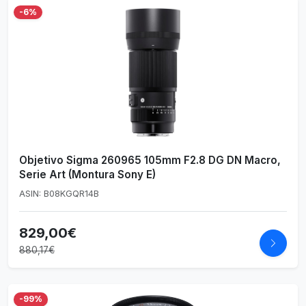
-6%
Objetivo Sigma 260965 105mm F2.8 DG DN Macro,
Serie Art (Montura Sony E)
ASIN: B08KGQR14B
829,00€
880,17€
-99%