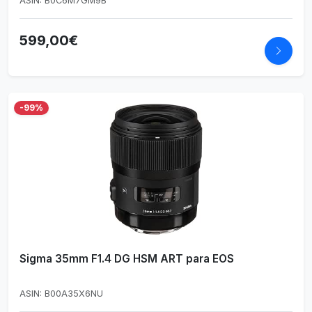
ASIN: B0C6M7GM9B
Negro)
599,00€
-99%
Sigma 35mm F1.4 DG HSM ART para EOS
ASIN: B00A35X6NU