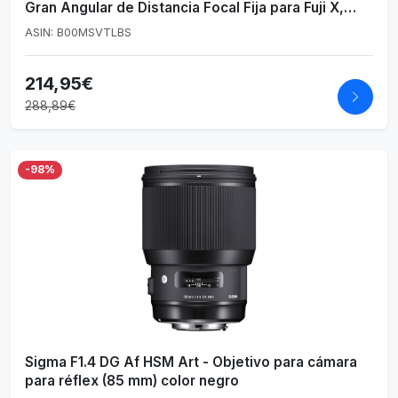
Gran Angular de Distancia Focal Fija para Fuji X,
Enfoque Manual, para Cámara X-T4, X-T30, X-T30
ASIN: B00MSVTLBS
II, X-T200, X-Pro3, X- A7, X-A5, X-T100, X-T3, X-E3
214,95€
288,89€
-98%
Sigma F1.4 DG Af HSM Art - Objetivo para cámara
para réflex (85 mm) color negro