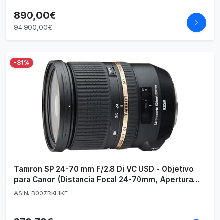
890,00€
94.900,00€
-81%
Tamron SP 24-70 mm F/2.8 Di VC USD - Objetivo
para Canon (Distancia Focal 24-70mm, Apertura
f/2.8, estabilizador óptico, Macro, diámetro: 82mm)
ASIN: B007RKL1KE
Negro