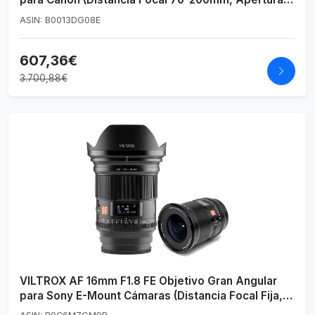
f/2.8-32, Zoom óptico 2.8X,Macro, diámetro:
ASIN: B0013DG08E
77mm) Negro
607,36€
3.700,88€
VILTROX AF 16mm F1.8 FE Objetivo Gran Angular
para Sony E-Mount Cámaras (Distancia Focal Fija,
Enfoque Automático, Cuadro Completo, f1.8-f22,