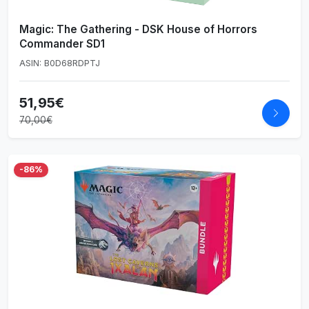
Magic: The Gathering - DSK House of Horrors
Commander SD1
ASIN: B0D68RDPTJ
51,95€
70,00€
-86%