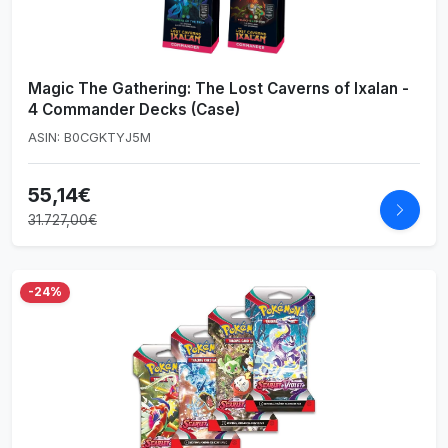
Magic The Gathering: The Lost Caverns of Ixalan -
4 Commander Decks (Case)
ASIN: B0CGKTYJ5M
55,14€
31.727,00€
-24%