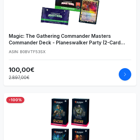
Magic: The Gathering Commander Masters
Commander Deck - Planeswalker Party (2-Card
Collector Booster Sample Pack - Versión en Inglés)
ASIN: B0BVTF53SX
100,00€
2.897,00€
-100%