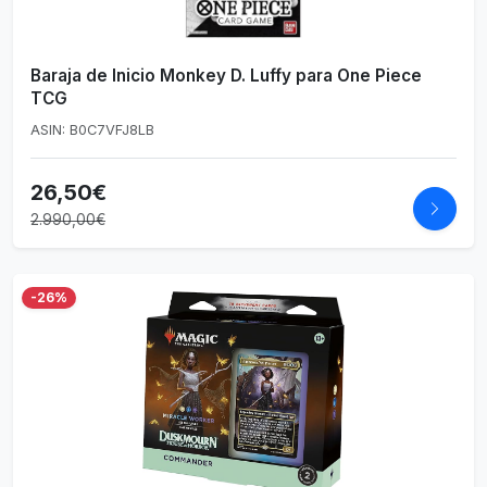
Baraja de Inicio Monkey D. Luffy para One Piece
TCG
ASIN: B0C7VFJ8LB
26,50€
2.990,00€
-26%