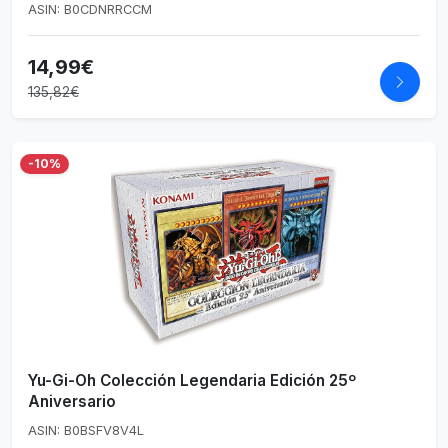
ASIN: B0CDNRRCCM
14,99€
135,82€
-10%
Yu-Gi-Oh Colección Legendaria Edición 25º
Aniversario
ASIN: B0BSFV8V4L