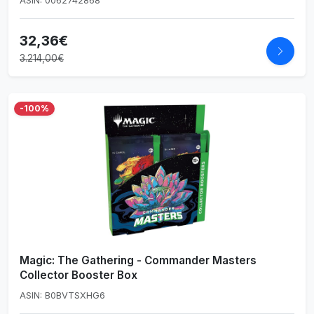
ASIN: 0062742868
32,36€
3.214,00€
-100%
Magic: The Gathering - Commander Masters
Collector Booster Box
ASIN: B0BVTSXHG6