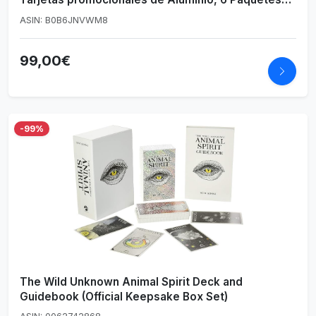
de Refuerzo y más), a partir de 6 años.
ASIN: B0B6JNVWM8
99,00€
-99%
The Wild Unknown Animal Spirit Deck and
Guidebook (Official Keepsake Box Set)