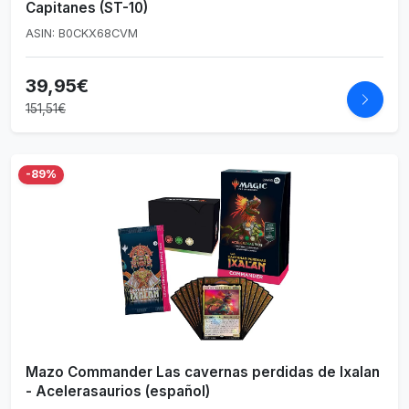
Capitanes (ST-10)
ASIN: B0CKX68CVM
39,95€
151,51€
-89%
Mazo Commander Las cavernas perdidas de Ixalan
- Acelerasaurios (español)