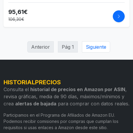
95,61€
106,30€
Anterior
Pág 1
Siguiente
HISTORIALPRECIOS
Consulta el
historial de precios en Amazon por ASIN
,
revisa gráficas, media de 90 días, máximos/mínimos y
crea
alertas de bajada
para comprar con datos reales.
Participamos en el Programa de Afiliados de Amazon EU.
Podemos recibir comisiones por compras que cumplan los
requisitos si usas enlaces a Amazon desde este sitio.