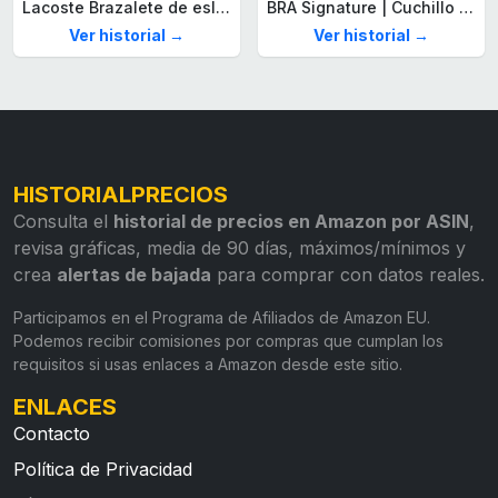
Lacoste Brazalete de eslabón para Hombre Colección STENCIL de Acero inoxidable
BRA Signature | Cuchillo tomatero 120 mm, Acero Inoxidable alemán forjado con Molibdeno Vanadio, Mango Remachado ABS, Diseño Ergonómico, Hoja 1,6 mm espesor
Ver historial →
Ver historial →
HISTORIALPRECIOS
Consulta el
historial de precios en Amazon por ASIN
,
revisa gráficas, media de 90 días, máximos/mínimos y
crea
alertas de bajada
para comprar con datos reales.
Participamos en el Programa de Afiliados de Amazon EU.
Podemos recibir comisiones por compras que cumplan los
requisitos si usas enlaces a Amazon desde este sitio.
ENLACES
Contacto
Política de Privacidad