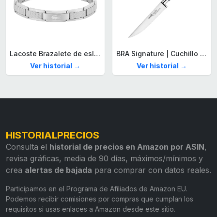
Lacoste Brazalete de eslabón para Hombre Colección STENCIL de Acero inoxidable
BRA Signature | Cuchillo tomatero 120 mm, Acero Inoxidable alemán forjado con Molibdeno Vanadio, Mango Remachado ABS, Diseño Ergonómico, Hoja 1,6 mm espesor
Ver historial →
Ver historial →
HISTORIALPRECIOS
Consulta el
historial de precios en Amazon por ASIN
,
revisa gráficas, media de 90 días, máximos/mínimos y
crea
alertas de bajada
para comprar con datos reales.
Participamos en el Programa de Afiliados de Amazon EU.
Podemos recibir comisiones por compras que cumplan los
requisitos si usas enlaces a Amazon desde este sitio.