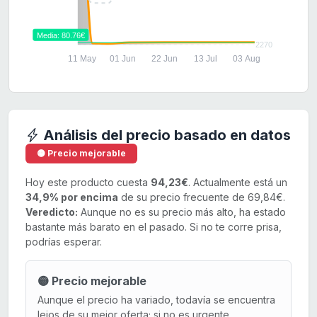
Media: 80.76€
2270
11 May
01 Jun
22 Jun
13 Jul
03 Aug
Análisis del precio basado en datos
🟡 Precio mejorable
Hoy este producto cuesta
94,23€
. Actualmente está un
34,9% por encima
de su precio frecuente de 69,84€.
Veredicto:
Aunque no es su precio más alto, ha estado
bastante más barato en el pasado. Si no te corre prisa,
podrías esperar.
🟡 Precio mejorable
Aunque el precio ha variado, todavía se encuentra
lejos de su mejor oferta; si no es urgente,