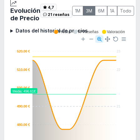
4,7
Evolución
1M
3M
6M
1A
Todo
21 reseñas
de Precio
Datos del historial de precios
Precio
Nº Reseñas
Valoración
520.00 €
23
510.00 €
22
500.00 €
Media: 496.61€
490.00 €
21
480.00 €