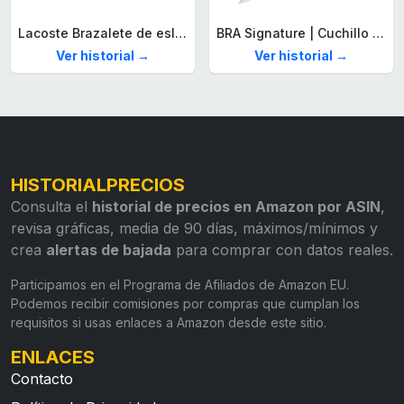
Lacoste Brazalete de eslabón para Hombre Colección STENCIL de Acero inoxidable
BRA Signature | Cuchillo tomatero 120 mm, Acero Inoxidable alemán forjado con Molibdeno Vanadio, Mango Remachado ABS, Diseño Ergonómico, Hoja 1,6 mm espesor
Ver historial →
Ver historial →
HISTORIALPRECIOS
Consulta el
historial de precios en Amazon por ASIN
,
revisa gráficas, media de 90 días, máximos/mínimos y
crea
alertas de bajada
para comprar con datos reales.
Participamos en el Programa de Afiliados de Amazon EU.
Podemos recibir comisiones por compras que cumplan los
requisitos si usas enlaces a Amazon desde este sitio.
ENLACES
Contacto